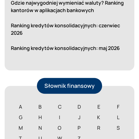
Gdzie najwygodniej wymieniać waluty? Ranking
kantorów w aplikacjach bankowych
Ranking kredytów konsolidacyjnych: czerwiec
2026
Ranking kredytów konsolidacyjnych: maj 2026
Słownik finansowy
A
B
C
D
E
F
G
H
I
J
K
L
M
N
O
P
R
S
T
U
W
Z