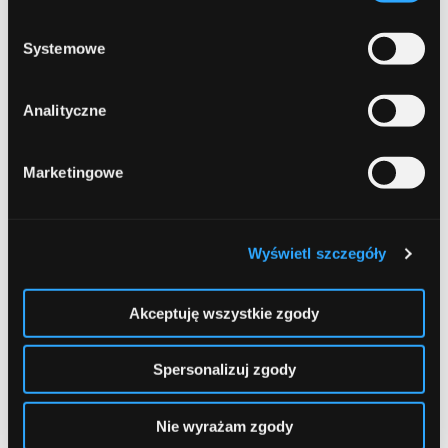
prywatności
.
polecane
Systemowe
ubezpieczenia
Analityczne
Marketingowe
Najnowsze
wiadomości
Wyświetl szczegóły
Podróżuj z głową. Najlepsze oferty banków dla
urlopowiczów.
Akceptuję wszystkie zgody
10 błędów, których należy unikać w nowym roku
Spersonalizuj zgody
Ubezpieczenie turystyczne. Niezbędnik na ferie
zimowe
Nie wyrażam zgody