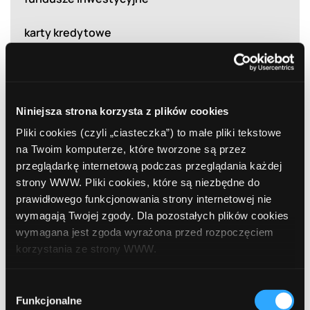
karty kredytowe
konta osobiste
konta oszczędnościowe
Niniejsza strona korzysta z plików cookies
kredyty dla firm
Pliki cookies (czyli „ciasteczka”) to małe pliki tekstowe
na Twoim komputerze, które tworzone są przez
przeglądarkę internetową podczas przeglądania każdej
kredyty gotówkowe
strony WWW. Pliki cookies, które są niezbędne do
prawidłowego funkcjonowania strony internetowej nie
kredyty hipoteczne
wymagają Twojej zgody. Dla pozostałych plików cookies
wymagana jest zgoda wyrażona przed rozpoczęciem
kredyty samochodowe
korzystania ze strony WWW.
leasing
W każdej chwili możesz zmienić decyzję dotyczącą
Wybór
formy korzystania z plików cookies. Więcej:
Polityka
Funkcjonalne
lokaty bankowe
zgody