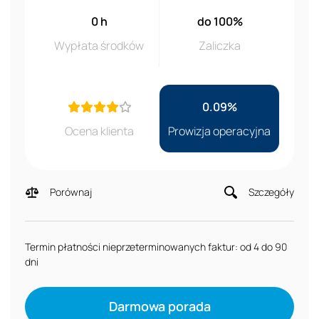
0 h
do 100%
Wypłata środków
Zaliczka
0.09%
Ocena klienta
Prowizja operacyjna
Porównaj
Szczegóły
Termin płatności nieprzeterminowanych faktur: od 4 do 90
dni
Darmowa porada