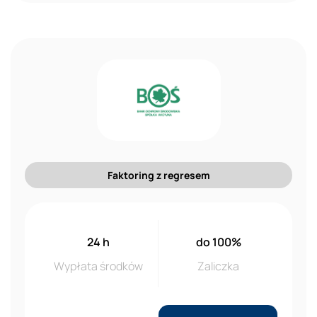
Faktoring z regresem
24 h
do 100%
Wypłata środków
Zaliczka