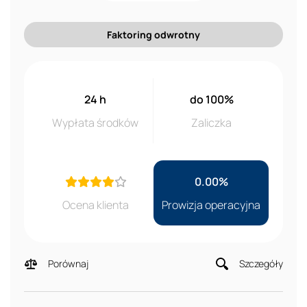
Faktoring odwrotny
24 h
do 100%
Wypłata środków
Zaliczka
0.00%
Ocena klienta
Prowizja operacyjna
Porównaj
Szczegóły