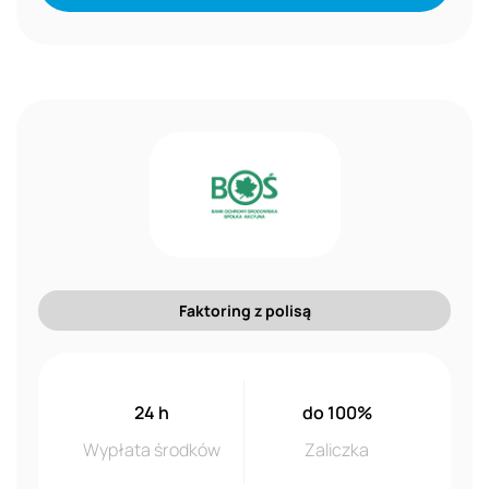
Faktoring z polisą
24 h
do 100%
Wypłata środków
Zaliczka