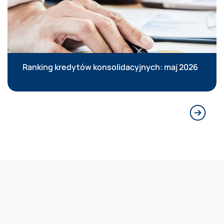
Ranking kredytów konsolidacyjnych: maj 2026
Następn
Reklama