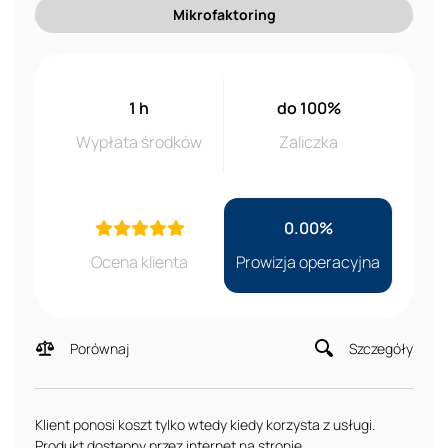
Mikrofaktoring
1 h
do 100%
Wypłata środków
Zaliczka
0.00%
Ocena klienta
Prowizja operacyjna
Porównaj
Szczegóły
Klient ponosi koszt tylko wtedy kiedy korzysta z usługi.
Produkt dostępny przez internet na stronie