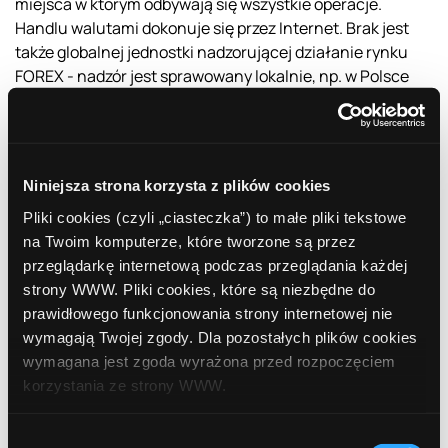
miejsca w którym odbywają się wszystkie operacje.
Handlu walutami dokonuje się przez Internet. Brak jest
także globalnej jednostki nadzorującej działanie rynku
FOREX - nadzór jest sprawowany lokalnie, np. w Polsce
rolę tę spełnia
Komisja Nadzoru Finansowego
.
Kto korzysta z FOREX?
Kiedyś transakcji na rynku FOREX dokonywały tylko
jedynie podmioty gospodarcze (m.in. banki inwestycyjne,
Niniejsza strona korzysta z plików cookies
firmy, korporacje). Obecnie na rynku FOREX walutami
handlować mogą także
inwestorzy indywidualni
.
Pliki cookies (czyli „ciasteczka”) to małe pliki tekstowe
Które waluty cieszą się największym zainteresowaniem
na Twoim komputerze, które tworzone są przez
inwestorów na FOREX?
przeglądarkę internetową podczas przeglądania każdej
Do grona walut, którymi najczęściej handluje się na rynku
strony WWW. Pliki cookies, które są niezbędne do
FOREX należą m.in. dolar amerykański, euro, jedn
prawidłowego funkcjonowania strony internetowej nie
japoński, brytyjski funt szterling czy frank szwajcarski.
wymagają Twojej zgody. Dla pozostałych plików cookies
Zalety i wady rynku FOREX
wymagana jest zgoda wyrażona przed rozpoczęciem
Handel na rynku FOREX jest związany z bardzo wysokim
korzystania ze strony WWW.
ryzykiem. Dlatego inwestorzy powinni na początku swojej
przygody z FOREX posiąść naprawdę sporą wiedzę o
W każdej chwili możesz zmienić decyzję dotyczącą
Wybór