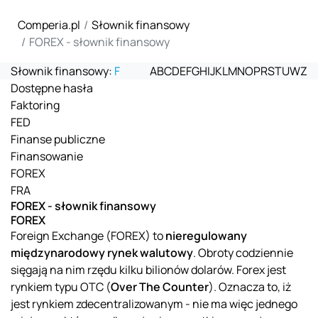
Comperia.pl
Słownik finansowy
FOREX - słownik finansowy
Słownik finansowy:
F
A
B
C
D
E
F
G
H
I
J
K
L
M
N
O
P
R
S
T
U
W
Z
Dostępne hasła
Faktoring
FED
Finanse publiczne
Finansowanie
FOREX
FRA
FOREX - słownik finansowy
FOREX
Foreign Exchange (FOREX) to
nieregulowany
międzynarodowy rynek walutowy
. Obroty codziennie
sięgają na nim rzędu kilku bilionów dolarów. Forex jest
rynkiem typu OTC (
Over The Counter
). Oznacza to, iż
jest rynkiem zdecentralizowanym - nie ma więc jednego