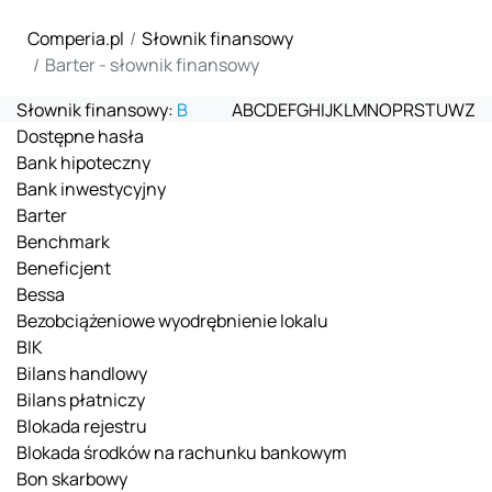
Comperia.pl
Słownik finansowy
Barter - słownik finansowy
Słownik finansowy:
B
A
B
C
D
E
F
G
H
I
J
K
L
M
N
O
P
R
S
T
U
W
Z
Dostępne hasła
Bank hipoteczny
Bank inwestycyjny
Barter
Benchmark
Beneficjent
Bessa
Bezobciążeniowe wyodrębnienie lokalu
BIK
Bilans handlowy
Bilans płatniczy
Blokada rejestru
Blokada środków na rachunku bankowym
Bon skarbowy