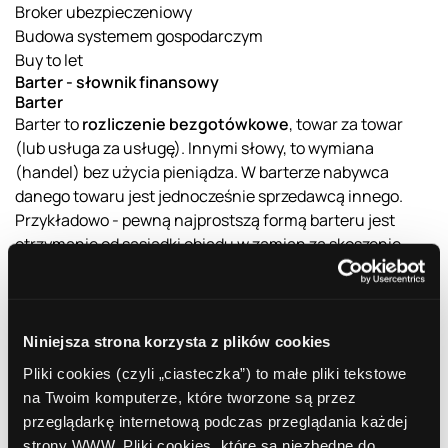
Broker ubezpieczeniowy
Budowa systemem gospodarczym
Buy to let
Barter - słownik finansowy
Barter
Barter to
rozliczenie bezgotówkowe
, towar za towar
(lub usługa za usługę). Innymi słowy, to wymiana
(handel) bez użycia pieniądza. W barterze nabywca
danego towaru jest jednocześnie sprzedawcą innego.
Przykładowo - pewną najprostszą formą barteru jest
otrzymanie od sąsiadki obiadu w zamian za skoszenie
trawnika w jej ogrodzie. Oczywiście barter to także dużo
poważniejsza forma wymiany, stosowana przez
przedsiębiorstwa na całym świecie.
Barter jest
pierwotną formą wymiany handlowej
,
Niniejsza strona korzysta z plików cookies
stosowaną w czasach, gdy ludzie nie używali jeszcze
Pliki cookies (czyli „ciasteczka”) to małe pliki tekstowe
pieniędzy. Obecnie taka forma transakcji jest rzadka,
na Twoim komputerze, które tworzone są przez
choć stosowana np. w handlu z krajami dotkniętymi
przeglądarkę internetową podczas przeglądania każdej
bardzo wysoką inflacją lub takich, w których istnieją
strony WWW. Pliki cookies, które są niezbędne do