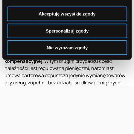
nienazwana, a więc nieuregulowana szczegółowymi
zapisami prawnymi. Niemniej w pewnych przypadkach
Akceptuję wszystkie zgody
(np. gdy przedmiotem transakcji jest nieruchomość),
transakcja wymaga specjalnej formy uregulowanej
Spersonalizuj zgody
innymi przepisami. Umowa barterowa powinna określać
m.in. strony umowy, przedmiot umowy czy sposób i
termin wykonania umowy.
Nie wyrażam zgody
Warto rozróżnić umowę barterową od umowy
kompensacyjnej
. W tym drugim przypadku część
należności jest regulowana pieniędzmi, natomiast
umowa barterowa dopuszcza jedynie wymianę towarów
czy usług, zupełnie bez udziału środków pieniężnych.
Reklama