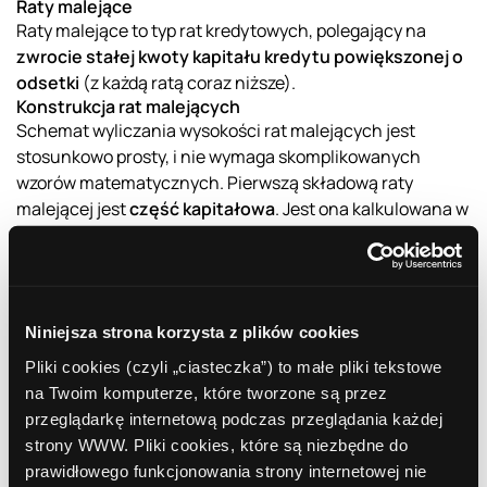
Raty malejące
Raty malejące to typ rat kredytowych, polegający na
zwrocie stałej kwoty kapitału kredytu powiększonej o
odsetki
(z każdą ratą coraz niższe).
Konstrukcja rat malejących
Schemat wyliczania wysokości rat malejących jest
stosunkowo prosty, i nie wymaga skomplikowanych
wzorów matematycznych. Pierwszą składową raty
malejącej jest
część kapitałowa
. Jest ona kalkulowana w
najprostszy możliwy sposób, tzn. kredytodawca kwotę
kredytu dzieli po równo na tyle rat, ile przewiduje umowa.
Drugą składową raty malejącej jest część odsetkowa.
Jest ona wyliczana na podstawie oprocentowania
Niniejsza strona korzysta z plików cookies
kredytu oraz kwoty kapitału pozostałej do spłaty. Jako, że
z każdą kolejną ratą następna część pożyczonego
Pliki cookies (czyli „ciasteczka”) to małe pliki tekstowe
kapitału zostaje oddana, i kwota kapitału pozostającego
na Twoim komputerze, które tworzone są przez
do spłaty maleje, także część odsetkowa raty jest coraz
przeglądarkę internetową podczas przeglądania każdej
niższa. Nic więc dziwnego, że stała w czasie część
strony WWW. Pliki cookies, które są niezbędne do
kapitałowa i coraz niższa z każdym kolejnym miesiącem
prawidłowego funkcjonowania strony internetowej nie