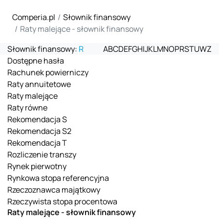
Comperia.pl
Słownik finansowy
Raty malejące - słownik finansowy
Słownik finansowy:
R
A
B
C
D
E
F
G
H
I
J
K
L
M
N
O
P
R
S
T
U
W
Z
Dostępne hasła
Rachunek powierniczy
Raty annuitetowe
Raty malejące
Raty równe
Rekomendacja S
Rekomendacja S2
Rekomendacja T
Rozliczenie transzy
Rynek pierwotny
Rynkowa stopa referencyjna
Rzeczoznawca majątkowy
Rzeczywista stopa procentowa
Raty malejące - słownik finansowy