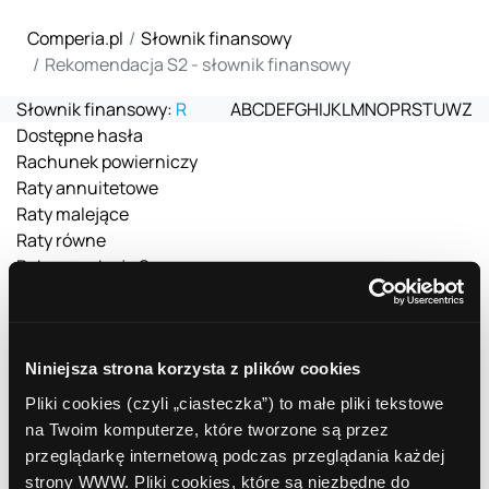
Comperia.pl
Słownik finansowy
Rekomendacja S2 - słownik finansowy
Słownik finansowy:
R
A
B
C
D
E
F
G
H
I
J
K
L
M
N
O
P
R
S
T
U
W
Z
Dostępne hasła
Rachunek powierniczy
Raty annuitetowe
Raty malejące
Raty równe
Rekomendacja S
Rekomendacja S2
Rekomendacja T
Rozliczenie transzy
Niniejsza strona korzysta z plików cookies
Rynek pierwotny
Rynkowa stopa referencyjna
Pliki cookies (czyli „ciasteczka”) to małe pliki tekstowe
Rzeczoznawca majątkowy
na Twoim komputerze, które tworzone są przez
Rzeczywista stopa procentowa
przeglądarkę internetową podczas przeglądania każdej
Rekomendacja S2 - słownik finansowy
strony WWW. Pliki cookies, które są niezbędne do