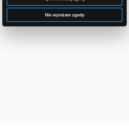
Obie strony w deklaracji wekslowej zawierają szczegóły
dotyczące możliwości i okoliczności wypełnienia przez
Nie wyrażam zgody
bank weksla.
Reklama