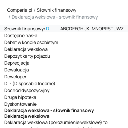
Comperia.pl
Słownik finansowy
Deklaracja wekslowa - słownik finansowy
Słownik finansowy:
D
A
B
C
D
E
F
G
H
I
J
K
L
M
N
O
P
R
S
T
U
W
Z
Dostępne hasła
Debet w koncie osobistym
Deklaracja wekslowa
Depozyt karty pojazdu
Deprecjacja
Dewaluacja
Deweloper
DI - (Disposable Income)
Dochód dyspozycyjny
Druga hipoteka
Dyskontowanie
Deklaracja wekslowa - słownik finansowy
Deklaracja wekslowa
Deklaracja wekslowa (porozumienie wekslowe) to