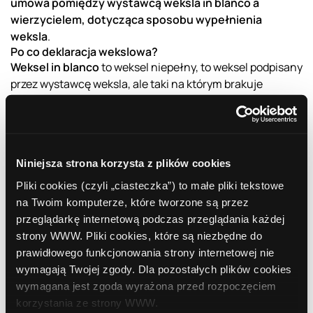
umowa pomiędzy wystawcą weksla in blanco a
wierzycielem, dotycząca sposobu wypełnienia
weksla
.
Po co deklaracja wekslowa?
Weksel
in blanco
to weksel niepełny, to weksel podpisany
przez wystawcę weksla, ale taki na którym brakuje
jakiegoś elementu, np. sumy wekslowej.
Trasant
(czyli
wystawca weksla) upoważnia
wierzyciela
(tzw.
remitenta) do uzupełnienia weksla zgodnie ze swoją
wolą.
Niniejsza strona korzysta z plików cookies
Deklaracja wekslowa zabezpiecza zatem interesy
trasanta (czyli wystawcy weksla) przez nieuczciwością
Pliki cookies (czyli „ciasteczka”) to małe pliki tekstowe
wierzyciela. Oznacza to, że gdyby wierzyciel uzupełnił
na Twoim komputerze, które tworzone są przez
weksel niezgodnie z porozumieniem wekslowym,
przeglądarkę internetową podczas przeglądania każdej
wystawca bardzo łatwo mógłby udowodnić przed sądem
strony WWW. Pliki cookies, które są niezbędne do
złamanie umowy dotyczącej warunków uzupełnienia
prawidłowego funkcjonowania strony internetowej nie
weksla.
wymagają Twojej zgody. Dla pozostałych plików cookies
Bardzo istotną sprawą jest, iż zawarcie deklaracji
wymagana jest zgoda wyrażona przed rozpoczęciem
wekslowej nie jest obligatoryjną czynnością przy
korzystania ze strony WWW.