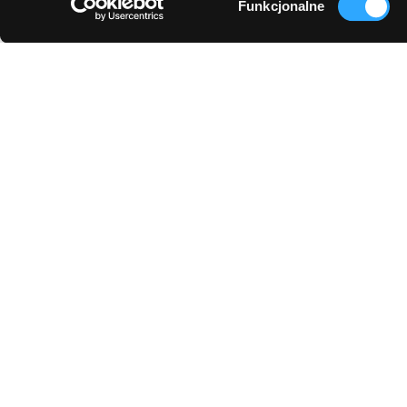
Funkcjonalne
zgody
O Programie Dotacji
3.4. Dotacje na kapitał obrotowy Programu Operacyjnego Inteligentny
Rozwój 2014-2020. Projekt wsparcia przedsiębiorcy w zakresie
zapewnienia płynności finansowej oraz wsparcia bieżącej działalności
w związku z trudnościami finansowymi, które wystąpiły u
przedsiębiorcy w skutek epidemii COVID-19. Pomoc finansowa
udzielona na podstawie programu nr SA 57015 (2020/N) w wysokości
112 464,00 zł.
© 2026 Comperia