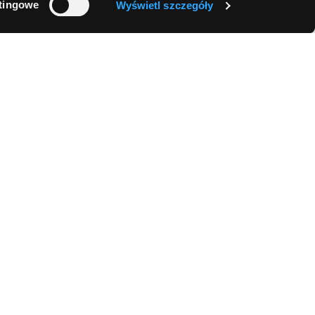
tingowe
Wyświetl szczegóły
 Comperia
Kontakt
Comperia.pl S.A.
Raty.pl
ul. Konstruktorska 13
Lead.pl
(wejście C)
Agent.pl
02-673 Warszawa
Ubezpieczenia.pl
tel./fax:
+48 22 642 91 19
pl
.pl