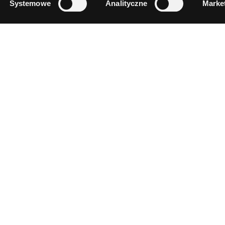
Systemowe
Analityczne
Marke
Comperia
Grupa
O nas
Comperia
Praca
Comperia
Kontakt
Comperia
Dla mediów
Comperia
Regulamin
Banki.pl
Polityka prywatności
Comfino.
Relacje inwestorskie
Compero