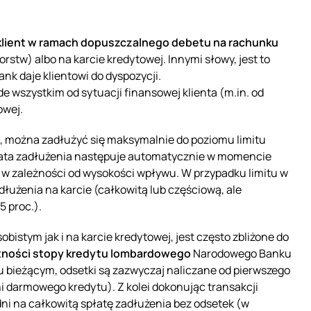
 klient w ramach dopuszczalnego debetu na rachunku
stw) albo na karcie kredytowej. Innymi słowy, jest to
ank daje klientowi do dyspozycji.
 wszystkim od sytuacji finansowej klienta (m.in. od
owej.
ą, można zadłużyć się maksymalnie do poziomu limitu
łata zadłużenia następuje automatycznie w momencie
 w zależności od wysokości wpływu. W przypadku limitu w
dłużenia na karcie (całkowitą lub częściową, ale
5 proc.).
stym jak i na karcie kredytowej, jest często zbliżone do
ności stopy kredytu lombardowego
Narodowego Banku
u bieżącym, odsetki są zazwyczaj naliczane od pierwszego
dni darmowego kredytu). Z kolei dokonując transakcji
ni na całkowitą spłatę zadłużenia bez odsetek (w