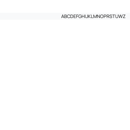
A
B
C
D
E
F
G
H
I
J
K
L
M
N
O
P
R
S
T
U
W
Z