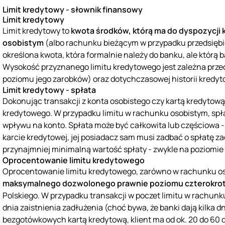
Limit kredytowy - słownik finansowy
Limit kredytowy
Limit kredytowy to
kwota środków, którą ma do dyspozycji
osobistym
(albo rachunku bieżącym w przypadku przedsiębior
określona kwota, która formalnie należy do banku, ale którą b
Wysokość przyznanego limitu kredytowego jest zależna przede
poziomu jego zarobków) oraz dotychczasowej historii kredyt
Limit kredytowy - spłata
Dokonując transakcji z konta osobistego czy kartą kredytow
kredytowego. W przypadku limitu w rachunku osobistym, sp
wpływu na konto. Spłata może być całkowita lub częściowa -
karcie kredytowej, jej posiadacz sam musi zadbać o spłatę za
przynajmniej minimalną wartość spłaty - zwykle na poziomie 
Oprocentowanie limitu kredytowego
Oprocentowanie limitu kredytowego, zarówno w rachunku osobi
maksymalnego dozwolonego prawnie poziomu czterokrot
Polskiego. W przypadku transakcji w poczet limitu w rachunk
dnia zaistnienia zadłużenia (choć bywa, że banki dają kilka 
bezgotówkowych kartą kredytową, klient ma od ok. 20 do 60 d