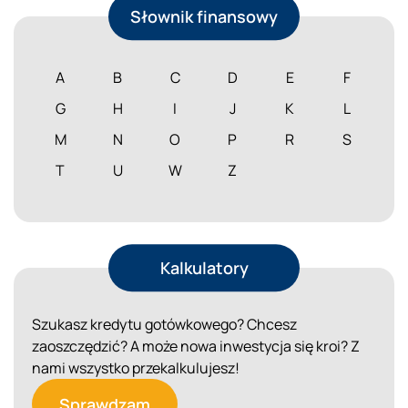
Słownik finansowy
A
B
C
D
E
F
G
H
I
J
K
L
M
N
O
P
R
S
T
U
W
Z
Kalkulatory
Szukasz kredytu gotówkowego? Chcesz
zaoszczędzić? A może nowa inwestycja się kroi? Z
nami wszystko przekalkulujesz!
Sprawdzam