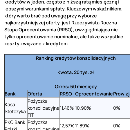
kredytów w jeden, często z niższą ratą miesięczną i
lepszymi warunkami spłaty. Kluczowym wskaźnikiem,
który warto brać pod uwagę przy wyborze
najkorzystniejszej oferty, jest Rzeczywista Roczna
Stopa Oprocentowania (RRSO), uwzględniająca nie
tylko oprocentowanie nominalne, ale także wszystkie
koszty związane z kredytem.
Ranking kredytów konsolidacyjnych
Kwota: 20 tys. zł
Okres: 60 miesięcy
Bank
Oferta
RRSO
Oprocentowanie
Prowizj
Pożyczka
Kasa
konsolidacyjna
11,46%
10,90%
0%
Stefczyka
FIT
PKO Bank
Pożyczka
12,57%
11,89%
0%
Polski
konsolidacyjna