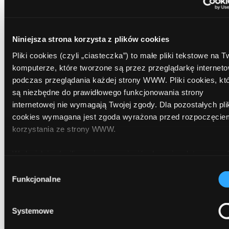
Zgubiłeś portfel lub telefon na wakacjach?
Sprawdź, co zrobić
Niniejsza strona korzysta z plików cookies
Limit w koncie. Wygodne wsparcie czy
Pliki cookies (czyli „ciasteczka”) to małe pliki tekstowe na 
kosztowna pułapka?
komputerze, które tworzone są przez przeglądarkę internet
podczas przeglądania każdej strony WWW. Pliki cookies, kt
Bezpieczna bankowość internetowa. Jak chronić
są niezbędne do prawidłowego funkcjonowania strony
swoje pieniądze i dane?
internetowej nie wymagają Twojej zgody. Dla pozostałych pl
cookies wymagana jest zgoda wyrażona przed rozpoczęcie
EKUZ bez tajemnic. Co to jest? I dlaczego warto
korzystania ze strony WWW.
mieć ją przed wakacjami?
W każdej chwili możesz zmienić decyzję dotyczącą 
korzystania z plików cookies. Więcej:
Polityka prywatności
Wybór
Funkcjonalne
zgody
Najnowsze
wiadomości
Systemowe