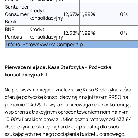
Santander
Kredyt
Consumer
12,67%
11,99%
0%
konsolidacyjny
Bank
BNP
Kredyt
12,68%
11,99%
0%
Paribas
konsolidacyjny
Źródło: Porównywarka Comperia.pl
Pierwsze miejsce: Kasa Stefczyka – Pożyczka
konsolidacyjna FIT
Na pierwszym miejscu znalazła się Kasa Stefczyka, która
oferuje pożyczkę konsolidacyjną z najniższym RRSO na
poziomie 11,46%. To wyraźna przewaga nad konkurencją,
wspierana atrakcyjnym oprocentowaniem nominalnym
10,90% i brakiem prowizji. Miesięczna rata wynosi 433,94
zł, co czyni tę ofertę najbardziej opłacalną dla osób
szukających realnego odciążenia budżetu domowego.