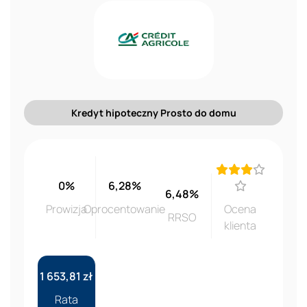
Kredyt hipoteczny Prosto do domu
0%
6,28%
6,48%
Prowizja
Oprocentowanie
Ocena
RRSO
klienta
1 653,81 zł
Rata