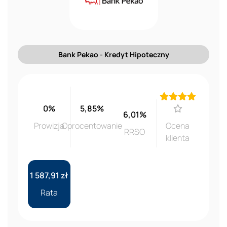
Bank Pekao - Kredyt Hipoteczny
0%
5,85%
6,01%
Prowizja
Oprocentowanie
Ocena
RRSO
klienta
1 587,91 zł
Rata