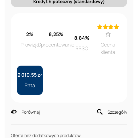
Kredyt hipoteczny (standardowy)
2%
8,25%
8,84%
Prowizja
Oprocentowanie
Ocena
RRSO
klienta
2 010,55 zł
Rata
Porównaj
Szczegóły
Oferta bez dodatkowych produktów