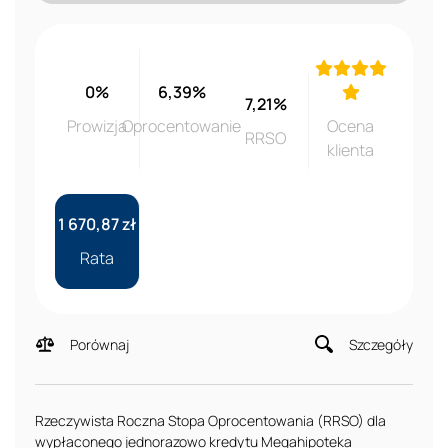
0%
6,39%
7,21%
Prowizja
Oprocentowanie
Ocena
RRSO
klienta
1 670,87 zł
Rata
Porównaj
Szczegóły
Rzeczywista Roczna Stopa Oprocentowania (RRSO) dla
wypłaconego jednorazowo kredytu Megahipoteka