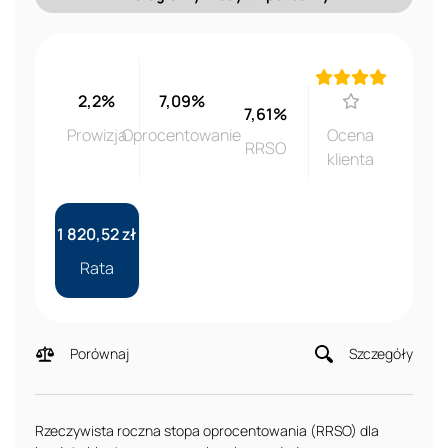
2,2%
7,09%
7,61%
Prowizja
Oprocentowanie
Ocena
RRSO
klienta
1 820,52 zł
Rata
Porównaj
Szczegóły
Rzeczywista roczna stopa oprocentowania (RRSO) dla