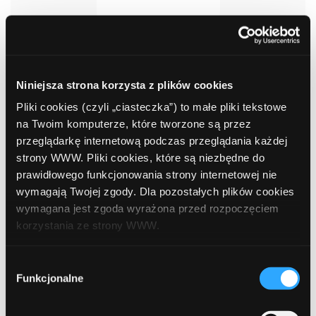
Kredyt hipoteczny w ofercie standardowej
Niniejsza strona korzysta z plików cookies
Pliki cookies (czyli „ciasteczka”) to małe pliki tekstowe
na Twoim komputerze, które tworzone są przez
0%
5,85%
przeglądarkę internetową podczas przeglądania każdej
6,01%
strony WWW. Pliki cookies, które są niezbędne do
Prowizja
Oprocentowanie
Ocena
RRSO
prawidłowego funkcjonowania strony internetowej nie
klienta
wymagają Twojej zgody. Dla pozostałych plików cookies
wymagana jest zgoda wyrażona przed rozpoczęciem
korzystania ze strony WWW.
1 587,91 zł
Rata
W każdej chwili możesz zmienić decyzję dotyczącą
Wybór
formy korzystania z plików cookies. Więcej:
Polityka
Funkcjonalne
zgody
prywatności
.