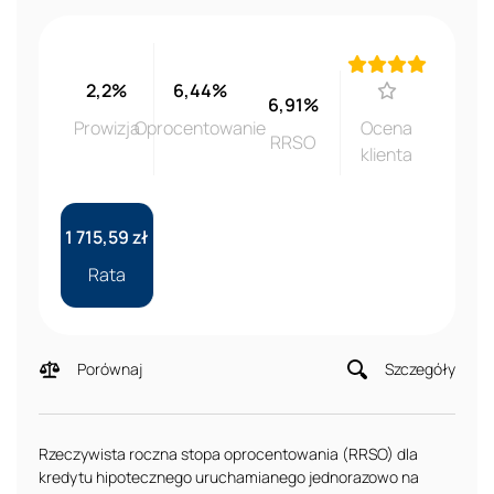
2,2%
6,44%
6,91%
Prowizja
Oprocentowanie
Ocena
RRSO
klienta
1 715,59 zł
Rata
Porównaj
Szczegóły
Rzeczywista roczna stopa oprocentowania (RRSO) dla
kredytu hipotecznego uruchamianego jednorazowo na