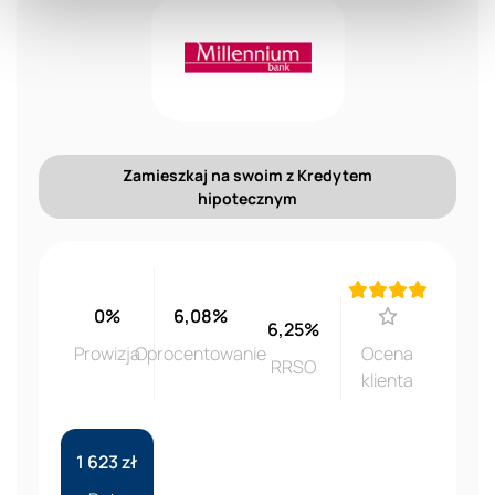
Zamieszkaj na swoim z Kredytem
hipotecznym
0%
6,08%
6,25%
Prowizja
Oprocentowanie
Ocena
RRSO
klienta
1 623 zł