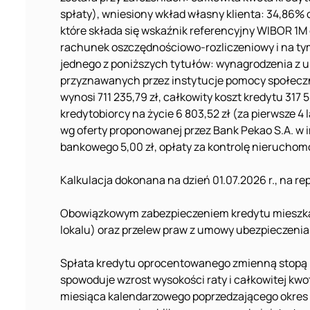
spłaty), wniesiony wkład własny klienta: 34,86%
które składa się wskaźnik referencyjny WIBOR 1M
rachunek oszczędnościowo-rozliczeniowy i na ty
jednego z poniższych tytułów: wynagrodzenia z 
przyznawanych przez instytucje pomocy społeczne
wynosi 711 235,79 zł, całkowity koszt kredytu 317
kredytobiorcy na życie 6 803,52 zł (za pierwsze 
wg oferty proponowanej przez Bank Pekao S.A. w 
bankowego 5,00 zł, opłaty za kontrolę nieruchomo
Kalkulacja dokonana na dzień 01.07.2026 r., na r
Obowiązkowym zabezpieczeniem kredytu mieszkan
lokalu) oraz przelew praw z umowy ubezpieczenia
Spłata kredytu oprocentowanego zmienną stopą p
spowoduje wzrost wysokości raty i całkowitej kw
miesiąca kalendarzowego poprzedzającego okres 