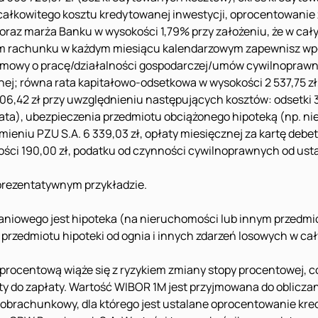
 całkowitego kosztu kredytowanej inwestycji, oprocentowani
 oraz marża Banku w wysokości 1,79% przy założeniu, że w cał
m rachunku w każdym miesiącu kalendarzowym zapewnisz wpływ
umowy o pracę/działalności gospodarczej/umów cywilnoprawn
j; równa rata kapitałowo-odsetkowa w wysokości 2 537,75 zł
 506,42 zł przy uwzględnieniu następujących kosztów: odsetki 3
4 lata), ubezpieczenia przedmiotu obciążonego hipoteką (np. n
imieniu PZU S.A. 6 339,03 zł, opłaty miesięcznej za kartę de
ści 190,00 zł, podatku od czynności cywilnoprawnych od usta
eprezentatywnym przykładzie.
iowego jest hipoteka (na nieruchomości lub innym przedmio
 przedmiotu hipoteki od ognia i innych zdarzeń losowych w ca
rocentową wiąże się z ryzykiem zmiany stopy procentowej, c
oty do zapłaty. Wartość WIBOR 1M jest przyjmowana do oblicza
obrachunkowy, dla którego jest ustalane oprocentowanie kre