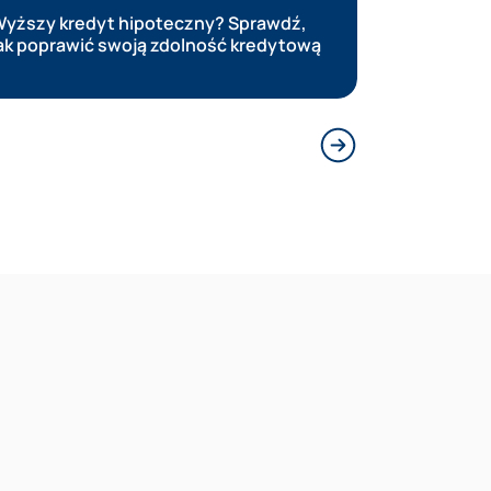
yższy kredyt hipoteczny? Sprawdź,
Stopy pr
ak poprawić swoją zdolność kredytową
decyzje 
Następny slajd