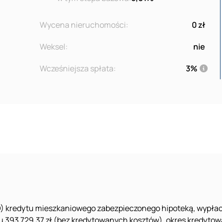
Wycena nieruchomości:
0 zł
Weksel:
nie
Wcześniejsza spłata:
3%
) kredytu mieszkaniowego zabezpieczonego hipoteką, wypłac
u 393 729,37 zł (bez kredytowanych kosztów), okres kredytowan