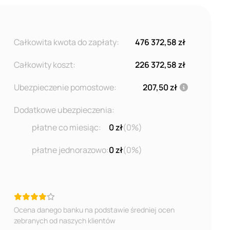
Całkowita kwota do zapłaty:
476 372,58 zł
Całkowity koszt:
226 372,58 zł
Ubezpieczenie pomostowe:
207,50 zł
Dodatkowe ubezpieczenia:
płatne co miesiąc:
0 zł
(0%)
płatne jednorazowo:
0 zł
(0%)
Ocena danego banku na podstawie średniej ocen
zebranych od naszych klientów