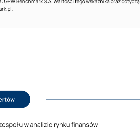
a: GPW Benchmark S.A. Wartości tego wskaźnika oraz dotycz
rk.pl.
pertów
zespołu w analizie rynku finansów