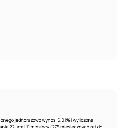
onego jednorazowo wynosi 6,01% i wyliczona
ia 22 lata i 11 miesięcy (275 miesięcznych rat do