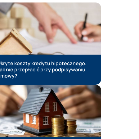
kryte koszty kredytu hipotecznego.
Przenies
ak nie przepłacić przy podpisywaniu
innego ba
umowy?