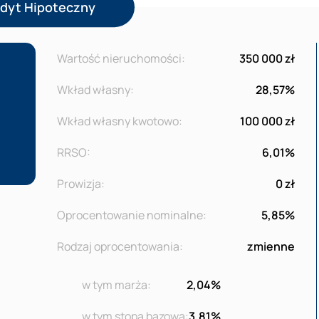
edyt Hipoteczny
Wartość nieruchomości:
350 000 zł
Wkład własny:
28,57%
Wkład własny kwotowo:
100 000 zł
RRSO:
6,01%
Prowizja:
0 zł
Oprocentowanie nominalne:
5,85%
Rodzaj oprocentowania:
zmienne
w tym marża:
2,04%
w tym stopa bazowa:
3,81%