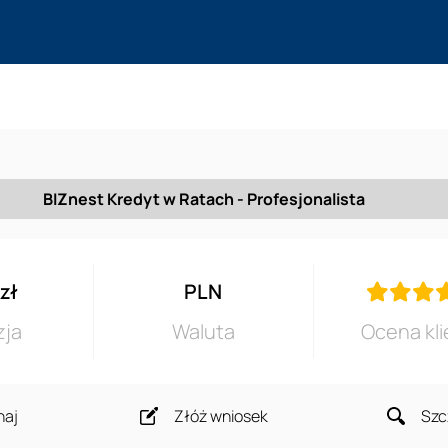
BIZnest Kredyt w Ratach - Profesjonalista
 zł
PLN
zja
Waluta
Ocena kli
naj
Złóż wniosek
Szc