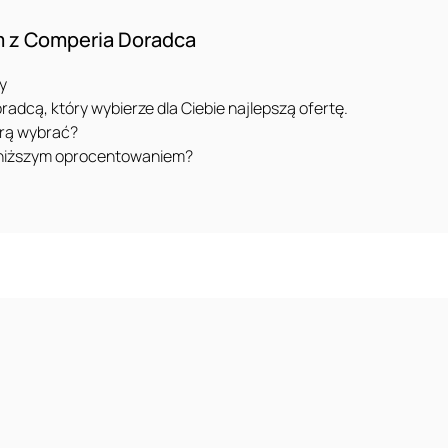
rm z Comperia Doradca
y
oradcą, który wybierze dla Ciebie najlepszą ofertę.
órą wybrać?
z niższym oprocentowaniem?
Reklama