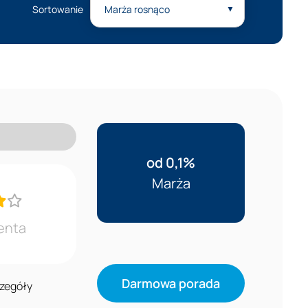
Sortowanie
od 0,1%
Marża
enta
Darmowa porada
zegóły