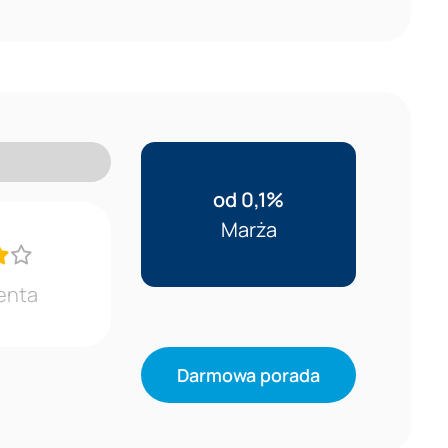
od 0,1%
Marża
enta
Darmowa porada