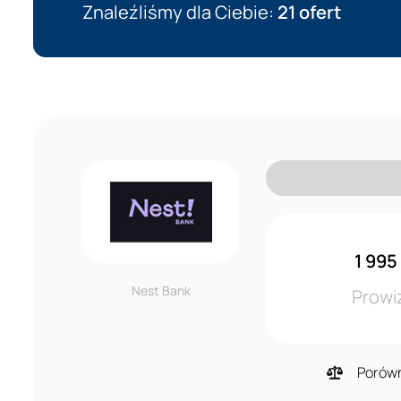
Znaleźliśmy dla Ciebie:
21 ofert
1 995
Nest Bank
Prowi
Porów