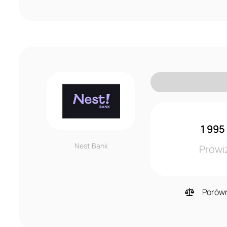
1 995
Nest Bank
Prowi
Porów