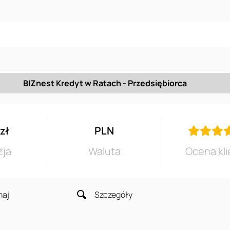
BIZnest Kredyt w Ratach - Przedsiębiorca
 zł
PLN
zja
Waluta
Ocena kli
naj
Szczegóły