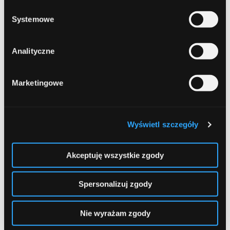
identyfikacyjnych firmy.
Systemowe
Inne dokumenty
Analityczne
Umowy z kluczowymi klientami.
Pokazujące
stabilność i przewidywalność przychodów.
Marketingowe
Plany inwestycyjne.
Jeżeli kredyt ma być
przeznaczony na inwestycje, szczegółowy plan i
kosztorys inwestycji.
Wyświetl szczegóły
Kontakt z bankiem
Akceptuję wszystkie zgody
Wybór odpowiedniego banku
Spersonalizuj zgody
Specjalizacja.
Wybierz bank, który ma
doświadczenie w finansowaniu przedsiębiorstw z
Nie wyrażam zgody
Twojej branży.