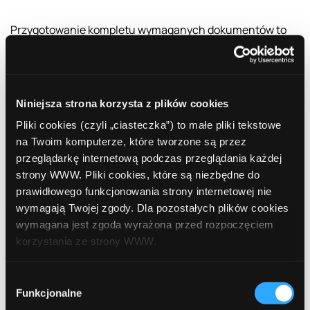
Przygotowanie kompletu wymaganych dokumentów to
podstawa sukcesu.
Dokumenty finansowe
Niniejsza strona korzysta z plików cookies
Bilans i rachunek zysków i strat.
Za ostatnie kilka
Pliki cookies (czyli „ciasteczka”) to małe pliki tekstowe
lat.
na Twoim komputerze, które tworzone są przez
przeglądarkę internetową podczas przeglądania każdej
Wyciągi bankowe.
Potwierdzające stan konta i
strony WWW. Pliki cookies, które są niezbędne do
operacje finansowe.
prawidłowego funkcjonowania strony internetowej nie
wymagają Twojej zgody. Dla pozostałych plików cookies
Dokumenty rejestrowe
wymagana jest zgoda wyrażona przed rozpoczęciem
korzystania ze strony WWW.
KRS lub CEIDG.
Aktualny odpis z rejestru
przedsiębiorców.
W każdej chwili możesz zmienić decyzję dotyczącą
Wybór
formy korzystania z plików cookies. Więcej:
Polityka
Regon i NIP.
Potwierdzenie numerów
Funkcjonalne
zgody
prywatności
.