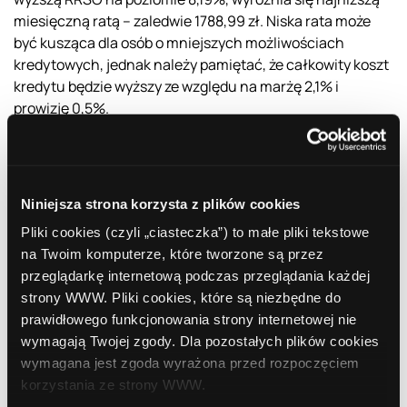
miesięczną ratą – zaledwie 1788,99 zł. Niska rata może
być kusząca dla osób o mniejszych możliwościach
kredytowych, jednak należy pamiętać, że całkowity koszt
kredytu będzie wyższy ze względu na marżę 2,1% i
prowizję 0,5%.
Podsumowanie
W czerwcowym zestawieniu najkorzystniejszą ofertą pod
względem RRSO i wysokości raty jest propozycja Kasy
Niniejsza strona korzysta z plików cookies
Stefczyka. Tuż za nią plasuje się Crédit Agricole z
Pliki cookies (czyli „ciasteczka”) to małe pliki tekstowe
konkurencyjnymi warunkami i ofertą dedykowaną
na Twoim komputerze, które tworzone są przez
ekologicznym inwestycjom. Wybór odpowiedniego
przeglądarkę internetową podczas przeglądania każdej
kredytu hipotecznego zależy więc nie tylko od wysokości
strony WWW. Pliki cookies, które są niezbędne do
wskaźników, ale i od indywidualnych priorytetów
prawidłowego funkcjonowania strony internetowej nie
kredytobiorcy – czy ważniejszy jest niski całkowity koszt,
wymagają Twojej zgody. Dla pozostałych plików cookies
czy niższe miesięczne
zobowiązanie
.
wymagana jest zgoda wyrażona przed rozpoczęciem
korzystania ze strony WWW.