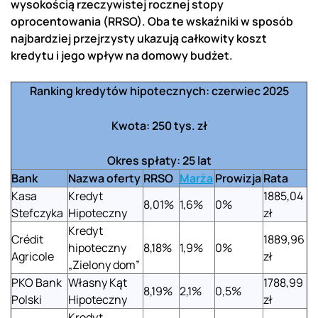
wysokością rzeczywistej rocznej stopy
oprocentowania (RRSO). Oba te wskaźniki w sposób
najbardziej przejrzysty ukazują całkowity koszt
kredytu i jego wpływ na domowy budżet.
Ranking kredytów hipotecznych: czerwiec 2025
Kwota: 250 tys. zł
Okres spłaty: 25 lat
Bank
Nazwa oferty
RRSO
Marża
Prowizja
Rata
Kasa
Kredyt
1885,04
8,01%
1,6%
0%
Stefczyka
Hipoteczny
zł
Kredyt
Crédit
1889,96
hipoteczny
8,18%
1,9%
0%
Agricole
zł
„Zielony dom”
PKO Bank
Własny Kąt
1788,99
8,19%
2,1%
0,5%
Polski
Hipoteczny
zł
Kredyt