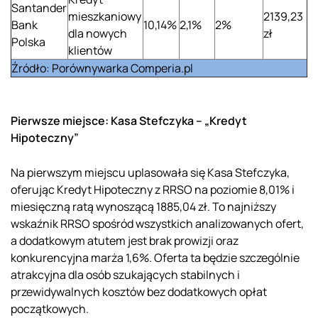
Santander
mieszkaniowy
2139,23
Bank
10,14%
2,1%
2%
dla nowych
zł
Polska
klientów
Źródło: Porównywarka Comperia.pl
Pierwsze miejsce: Kasa Stefczyka – „Kredyt
Hipoteczny”
Na pierwszym miejscu uplasowała się Kasa Stefczyka,
oferując Kredyt Hipoteczny z RRSO na poziomie 8,01% i
miesięczną ratą wynoszącą 1885,04 zł. To najniższy
wskaźnik RRSO spośród wszystkich analizowanych ofert,
a dodatkowym atutem jest brak prowizji oraz
konkurencyjna marża 1,6%. Oferta ta będzie szczególnie
atrakcyjna dla osób szukających stabilnych i
przewidywalnych kosztów bez dodatkowych opłat
początkowych.