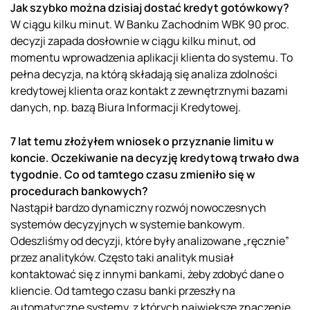
Jak szybko można dzisiaj dostać kredyt gotówkowy?
W ciągu kilku minut. W Banku Zachodnim WBK 90 proc.
decyzji zapada dosłownie w ciągu kilku minut, od
momentu wprowadzenia aplikacji klienta do systemu. To
pełna decyzja, na którą składają się analiza zdolności
kredytowej klienta oraz kontakt z zewnętrznymi bazami
danych, np. bazą Biura Informacji Kredytowej.
7 lat temu złożyłem wniosek o przyznanie limitu w
koncie. Oczekiwanie na decyzję kredytową trwało dwa
tygodnie. Co od tamtego czasu zmieniło się w
procedurach bankowych?
Nastąpił bardzo dynamiczny rozwój nowoczesnych
systemów decyzyjnych w systemie bankowym.
Odeszliśmy od decyzji, które były analizowane „ręcznie”
przez analityków. Często taki analityk musiał
kontaktować się z innymi bankami, żeby zdobyć dane o
kliencie. Od tamtego czasu banki przeszły na
automatyczne systemy, z których największe znaczenie