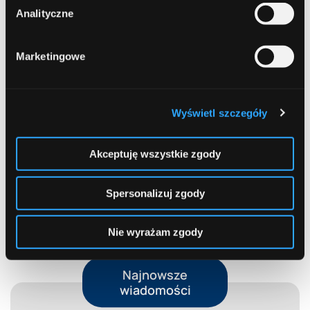
Analityczne
Zgubiłeś portfel lub telefon na wakacjach?
Sprawdź, co zrobić
Marketingowe
Limit w koncie. Wygodne wsparcie czy
kosztowna pułapka?
Wyświetl szczegóły
Bezpieczna bankowość internetowa. Jak chronić
swoje pieniądze i dane?
Akceptuję wszystkie zgody
EKUZ bez tajemnic. Co to jest? I dlaczego warto
Spersonalizuj zgody
mieć ją przed wakacjami?
Nie wyrażam zgody
Najnowsze
wiadomości