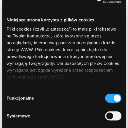
wypadkowej, ponieważ cały koszt ubezpieczenia
wypadkowego ponosi pracodawca. Dla przedsiębiorcy
wprowadzone modyfikacje oznaczają natomiast
Niniejsza strona korzysta z plików cookies
kilkudziesięciozłotową obniżkę kosztów w skali miesiąca
Pliki cookies (czyli „ciasteczka”) to małe pliki tekstowe
z tytułu odprowadzanych składek ZUS za siebie i
na Twoim komputerze, które tworzone są przez
pracowników.
przeglądarkę internetową podczas przeglądania każdej
strony WWW. Pliki cookies, które są niezbędne do
Składka przedsiębiorcy obniżyła się z poziomu 45,85 zł do
prawidłowego funkcjonowania strony internetowej nie
42,76 zł. Obniżka wyniesie zaledwie 3,09 zł, jednak sama
wymagają Twojej zgody. Dla pozostałych plików cookies
składka wypadkowa także nie jest wysoka. W przypadku
wymagana jest zgoda wyrażona przed rozpoczęciem
pracowników wysokość tej składki jest uzależniona od
korzystania ze strony WWW.
poziomu ich wynagrodzenia.
W każdej chwili możesz zmienić decyzję dotyczącą
Wybór
formy korzystania z plików cookies. Więcej:
Polityka
Funkcjonalne
zgody
Najnowsze artykuły
prywatności
.
Systemowe
Jak bezpiecznie płacić kartą i telefonem za
granicą? Poradnik dla podróżnych