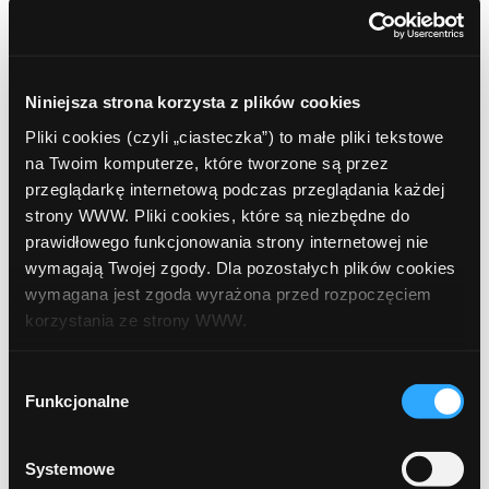
Preferencyjne warunki
Niniejsza strona korzysta z plików cookies
Banki przygotowują specjalne, preferencyjne oferty
Pliki cookies (czyli „ciasteczka”) to małe pliki tekstowe
rachunków dla przedsiębiorców. Posiadacz takiego konta
na Twoim komputerze, które tworzone są przez
może również liczyć na specjalne traktowanie, np. gdy
przeglądarkę internetową podczas przeglądania każdej
zechce otrzymać linię kredytową czy kartę kredytową.
strony WWW. Pliki cookies, które są niezbędne do
prawidłowego funkcjonowania strony internetowej nie
Jak się okazuje, prawo nie obliguje przedsiębiorców do
wymagają Twojej zgody. Dla pozostałych plików cookies
zakładania dodatkowego konta firmowego, jednak
wymagana jest zgoda wyrażona przed rozpoczęciem
posiadanie takiego rachunku ułatwi prowadzenie
korzystania ze strony WWW.
działalności, sprawiając, że przeprowadzanie transakcji
oraz ich księgowanie będzie łatwiejsze.
W każdej chwili możesz zmienić decyzję dotyczącą
Wybór
formy korzystania z plików cookies. Więcej:
Polityka
Funkcjonalne
zgody
prywatności
.
Najnowsze artykuły
Systemowe