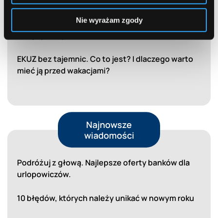
Nie wyrażam zgody
Bezpieczna bankowość internetowa. Jak chronić
swoje pieniądze i dane?
EKUZ bez tajemnic. Co to jest? I dlaczego warto
mieć ją przed wakacjami?
Najnowsze
wiadomości
Podróżuj z głową. Najlepsze oferty banków dla
urlopowiczów.
10 błędów, których należy unikać w nowym roku