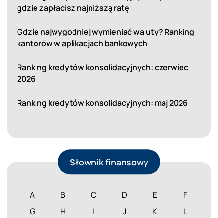
gdzie zapłacisz najniższą ratę
Gdzie najwygodniej wymieniać waluty? Ranking
kantorów w aplikacjach bankowych
Ranking kredytów konsolidacyjnych: czerwiec
2026
Ranking kredytów konsolidacyjnych: maj 2026
Słownik finansowy
A
B
C
D
E
F
G
H
I
J
K
L