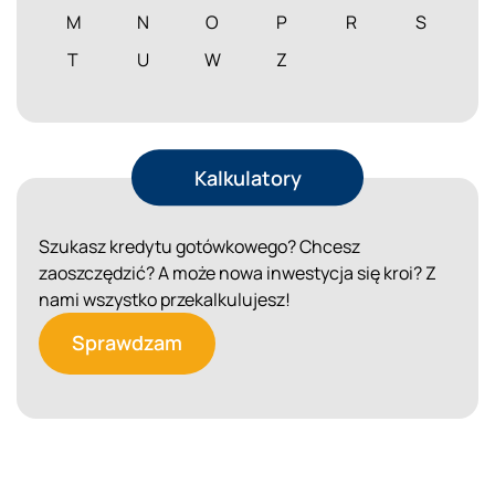
M
N
O
P
R
S
T
U
W
Z
Kalkulatory
Szukasz kredytu gotówkowego? Chcesz
zaoszczędzić? A może nowa inwestycja się kroi? Z
nami wszystko przekalkulujesz!
Sprawdzam