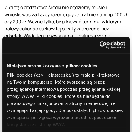
Z kartą o dodatkowe środki nie będziemy musieli
wnioskować za każdy razem, gdy zabraknie nam np. 100 zł
czy 200 zł. Ważne tylko, by pilnować terminu, w którym
należy dokonać całkowitej spłaty zadłużenia bez
odsetek. Wadą tego rozwiązania – jeśli jeszcze nie
posiadamy plastiku, jest czas oczekiwania. Na kartę od
momentu złożenia zamówienia możemy czekać kilka, a
nawet kilkanaście dni.
Niniejsza strona korzysta z plików cookies
Kredyt gotówkowy
Pliki cookies (czyli „ciasteczka”) to małe pliki tekstowe
na Twoim komputerze, które tworzone są przez
W ostateczności, aby podreperować budżet, możemy
przeglądarkę internetową podczas przeglądania każdej
zaciągnąć kredyt gotówkowy. Pamiętajmy jednak, że
strony WWW. Pliki cookies, które są niezbędne do
zwykle wiąże się to z koniecznością dopełnienia większej
prawidłowego funkcjonowania strony internetowej nie
liczby formalności. Koszty również mogą okazać się
wymagają Twojej zgody. Dla pozostałych plików cookies
wyższe niż w przypadku linii kredytowej czy karty.
wymagana jest zgoda wyrażona przed rozpoczęciem
korzystania ze strony WWW.
Pamiętajmy, że jeśli jesteśmy zmuszeni do łatania dziury