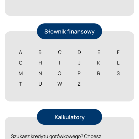
Słownik finansowy
A
B
C
D
E
F
G
H
I
J
K
L
M
N
O
P
R
S
T
U
W
Z
Kalkulatory
Szukasz kredytu gotówkowego? Chcesz