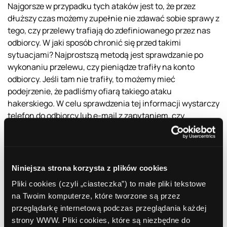
Najgorsze w przypadku tych ataków jest to, że przez
dłuższy czas możemy zupełnie nie zdawać sobie sprawy z
tego, czy przelewy trafiają do zdefiniowanego przez nas
odbiorcy. W jaki sposób chronić się przed takimi
sytuacjami? Najprostszą metodą jest sprawdzanie po
wykonaniu przelewu, czy pieniądze trafiły na konto
odbiorcy. Jeśli tam nie trafiły, to możemy mieć
podejrzenie, że padliśmy ofiarą takiego ataku
hakerskiego. W celu sprawdzenia tej informacji wystarczy
telefon do odbiorcy lub e-mail z zapytaniem, czy
pieniądze do niego doszły. Innym sposobem jest po prostu
wpisywanie zawsze od początku całego przelewu.
Oczywiście nie jest to może tak wygodne jak przelewy
zdefiniowane, ale mimo wszystko daje nam ochronę
Niniejsza strona korzysta z plików cookies
przed tego typu atakami internetowymi.
Pliki cookies (czyli „ciasteczka”) to małe pliki tekstowe
na Twoim komputerze, które tworzone są przez
przeglądarkę internetową podczas przeglądania każdej
Najnowsze artykuły
strony WWW. Pliki cookies, które są niezbędne do