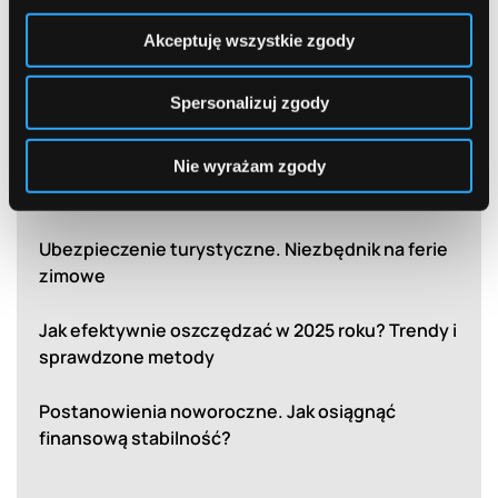
Najnowsze
Akceptuję wszystkie zgody
wiadomości
Spersonalizuj zgody
Podróżuj z głową. Najlepsze oferty banków dla
urlopowiczów.
Nie wyrażam zgody
10 błędów, których należy unikać w nowym roku
Ubezpieczenie turystyczne. Niezbędnik na ferie
zimowe
Jak efektywnie oszczędzać w 2025 roku? Trendy i
sprawdzone metody
Postanowienia noworoczne. Jak osiągnąć
finansową stabilność?