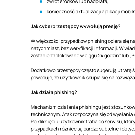
zwrot środków lub nadpłata,
konieczność aktualizacji aplikacji mobiln
Jak cyberprzestępcy wywołują presję?
W większości przypadków phishing opiera się na
natychmiast, bez weryfikacji informacji. W wia
zostanie zablokowane w ciągu 24 godzin” lub „P
Dodatkowo przestępcy często sugerują utratę 
powoduje, że użytkownik skupia się na rozwią
Jak działa phishing?
Mechanizm działania phishingu jest stosunkow
technicznym. Atak rozpoczyna się od wysłania w
Po kliknięciu użytkownik trafia do serwisu, któ
przypadkach różnice są bardzo subtelne i dotyc