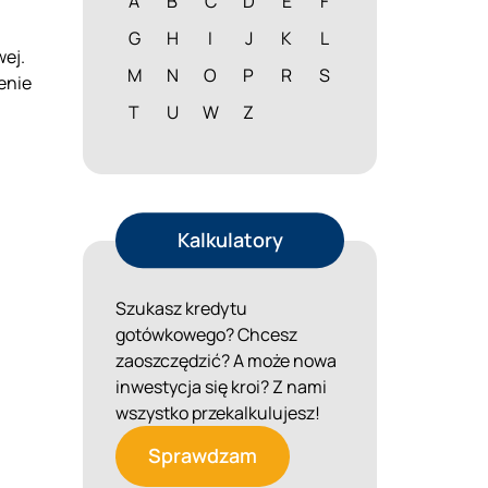
A
B
C
D
E
F
G
H
I
J
K
L
wej.
M
N
O
P
R
S
enie
T
U
W
Z
Kalkulatory
Szukasz kredytu
gotówkowego? Chcesz
zaoszczędzić? A może nowa
inwestycja się kroi? Z nami
wszystko przekalkulujesz!
Sprawdzam