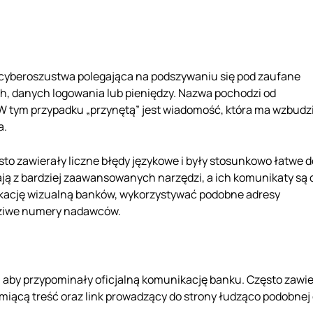
 cyberoszustwa polegająca na podszywaniu się pod zaufane
h, danych logowania lub pieniędzy. Nazwa pochodzi od
b. W tym przypadku „przynętą” jest wiadomość, która ma wzbudz
a.
sto zawierały liczne błędy językowe i były stosunkowo łatwe d
ją z bardziej zaawansowanych narzędzi, a ich komunikaty są 
fikację wizualną banków, wykorzystywać podobne adresy
dziwe numery nadawców.
 aby przypominały oficjalną komunikację banku. Często zawie
zmiącą treść oraz link prowadzący do strony łudząco podobnej