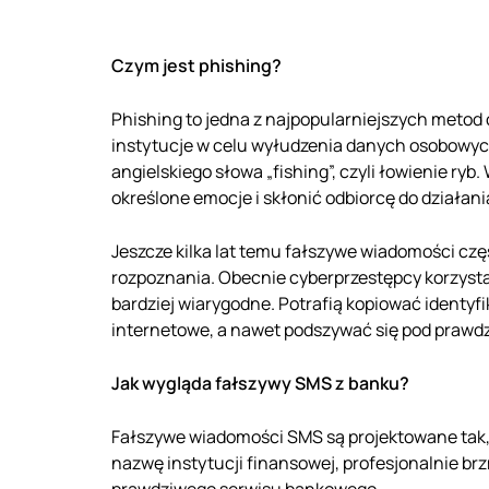
Czym jest phishing?
Phishing to jedna z najpopularniejszych metod
instytucje w celu wyłudzenia danych osobowyc
angielskiego słowa „fishing”, czyli łowienie ry
określone emocje i skłonić odbiorcę do działani
Jeszcze kilka lat temu fałszywe wiadomości czę
rozpoznania. Obecnie cyberprzestępcy korzysta
bardziej wiarygodne. Potrafią kopiować identy
internetowe, a nawet podszywać się pod praw
Jak wygląda fałszywy SMS z banku?
Fałszywe wiadomości SMS są projektowane tak,
nazwę instytucji finansowej, profesjonalnie br