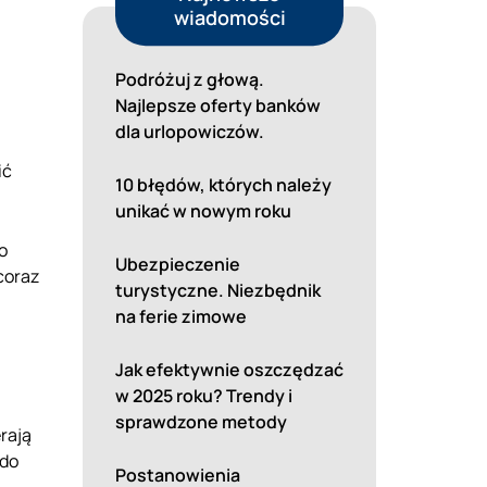
wiadomości
Podróżuj z głową.
Najlepsze oferty banków
dla urlopowiczów.
ić
10 błędów, których należy
unikać w nowym roku
o
Ubezpieczenie
coraz
turystyczne. Niezbędnik
na ferie zimowe
Jak efektywnie oszczędzać
w 2025 roku? Trendy i
sprawdzone metody
rają
 do
Postanowienia