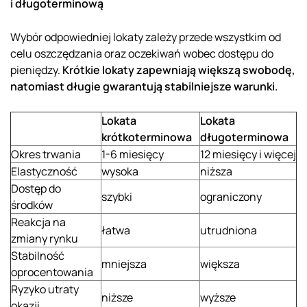
i długoterminową
Wybór odpowiedniej lokaty zależy przede wszystkim od
celu oszczędzania oraz oczekiwań wobec dostępu do
pieniędzy.
Krótkie lokaty zapewniają większą swobodę,
natomiast długie gwarantują stabilniejsze warunki.
Lokata
Lokata
krótkoterminowa
długoterminowa
Okres trwania
1-6 miesięcy
12 miesięcy i więcej
Elastyczność
wysoka
niższa
Dostęp do
szybki
ograniczony
środków
Reakcja na
łatwa
utrudniona
zmiany rynku
Stabilność
mniejsza
większa
oprocentowania
Ryzyko utraty
niższe
wyższe
okazji