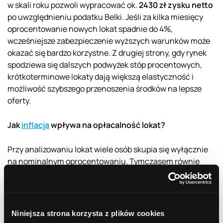
w skali roku pozwoli wypracować ok.
2430 zł zysku netto
po uwzględnieniu podatku Belki. Jeśli za kilka miesięcy
oprocentowanie nowych lokat spadnie do 4%,
wcześniejsze zabezpieczenie wyższych warunków może
okazać się bardzo korzystne. Z drugiej strony, gdy rynek
spodziewa się dalszych podwyżek stóp procentowych,
krótkoterminowe lokaty dają większą elastyczność i
możliwość szybszego przenoszenia środków na lepsze
oferty.
Jak
inflacja
wpływa na opłacalność lokat?
Przy analizowaniu lokat wiele osób skupia się wyłącznie
na nominalnym oprocentowaniu. Tymczasem równie
ważna jest inflacja, czyli tempo wzrostu cen. To właśnie
ona decyduje o realnej wartości oszczędności.
Jeśli lokata oferuje
5% oprocentowania
, ale inflacja
Niniejsza strona korzysta z plików cookies
wynosi
6%
, realna siła nabywcza pieniędzy maleje.