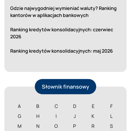
Gdzie najwygodniej wymieniać waluty? Ranking
kantorów w aplikacjach bankowych
Ranking kredytów konsolidacyjnych: czerwiec
2026
Ranking kredytów konsolidacyjnych: maj 2026
Słownik finansowy
A
B
C
D
E
F
G
H
I
J
K
L
M
N
O
P
R
S