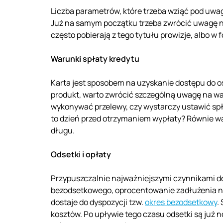
Liczba parametrów, które trzeba wziąć pod uwa
Już na samym początku trzeba zwrócić uwagę na
często pobierają z tego tytułu prowizje, albo 
Warunki spłaty kredytu
Karta jest sposobem na uzyskanie dostępu do os
produkt, warto zwrócić szczególną uwagę na wa
wykonywać przelewy, czy wystarczy ustawić spła
to dzień przed otrzymaniem wypłaty? Równie wa
długu.
Odsetki i opłaty
Przypuszczalnie najważniejszymi czynnikami d
bezodsetkowego, oprocentowanie zadłużenia na 
dostaje do dyspozycji tzw.
okres bezodsetkowy
.
kosztów. Po upływie tego czasu odsetki są już n