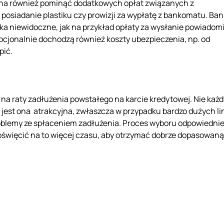
ożna również pominąć dodatkowych opłat związanych z
 posiadanie plastiku czy prowizji za wypłatę z bankomatu. Ban
oka niewidoczne, jak na przykład opłaty za wysłanie powiadom
pcjonalnie dochodzą również koszty ubezpieczenia, np. od
pić.
 na raty zadłużenia powstałego na karcie kredytowej. Nie każd
 jest ona atrakcyjna, zwłaszcza w przypadku bardzo dużych lin
oblemy ze spłaceniem zadłużenia. Proces wyboru odpowiednie
 poświęcić na to więcej czasu, aby otrzymać dobrze dopasowaną