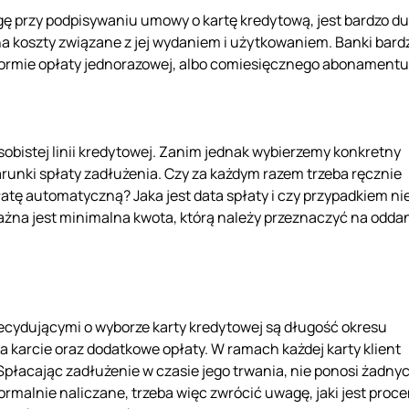
gę przy podpisywaniu umowy o kartę kredytową, jest bardzo du
 koszty związane z jej wydaniem i użytkowaniem. Banki bard
w formie opłaty jednorazowej, albo comiesięcznego abonamentu
obistej linii kredytowej. Zanim jednak wybierzemy konkretny
runki spłaty zadłużenia. Czy za każdym razem trzeba ręcznie
tę automatyczną? Jaka jest data spłaty i czy przypadkiem nie
żna jest minimalna kwota, którą należy przeznaczyć na odda
ecydującymi o wyborze karty kredytowej są długość okresu
karcie oraz dodatkowe opłaty. W ramach każdej karty klient
 Spłacając zadłużenie w czasie jego trwania, nie ponosi żadny
ormalnie naliczane, trzeba więc zwrócić uwagę, jaki jest proce