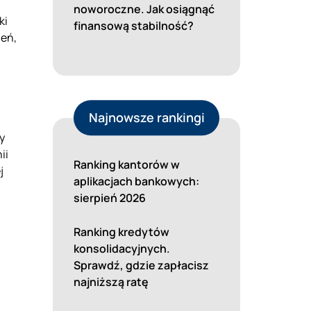
noworoczne. Jak osiągnąć
ki
finansową stabilność?
ień,
Najnowsze rankingi
y
ii
Ranking kantorów w
j
aplikacjach bankowych:
sierpień 2026
Ranking kredytów
konsolidacyjnych.
Sprawdź, gdzie zapłacisz
najniższą ratę