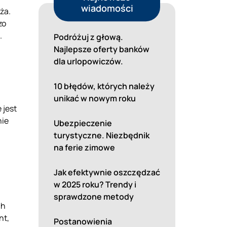
wiadomości
ża.
zo
.
Podróżuj z głową.
Najlepsze oferty banków
dla urlopowiczów.
10 błędów, których należy
unikać w nowym roku
 jest
nie
Ubezpieczenie
turystyczne. Niezbędnik
na ferie zimowe
Jak efektywnie oszczędzać
w 2025 roku? Trendy i
sprawdzone metody
ch
nt,
Postanowienia