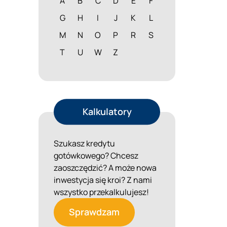
A
B
C
D
E
F
G
H
I
J
K
L
M
N
O
P
R
S
T
U
W
Z
Kalkulatory
Szukasz kredytu
gotówkowego? Chcesz
zaoszczędzić? A może nowa
inwestycja się kroi? Z nami
wszystko przekalkulujesz!
Sprawdzam