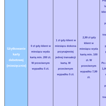
Prz
l
kli
p
tra
2,99 zł gdy
1 zł gdy klient w
klient w
0 zł gdy klient w
miesiącu dokona
Użytkowanie
miesiącu wyda
miesiącu wyda
przynajmniej
karty
kartą min. 100
kartą min. 200 zł.
jednej transakcji
debetowej
zł. W
W przeciwnym
kartą. W
Po 
(miesięcznie)
przeciwnym
wypadku 5 zł.
przeciwnym
1,9
wypadku 7,99
wypadku 5 zł.
zł.
p
tra