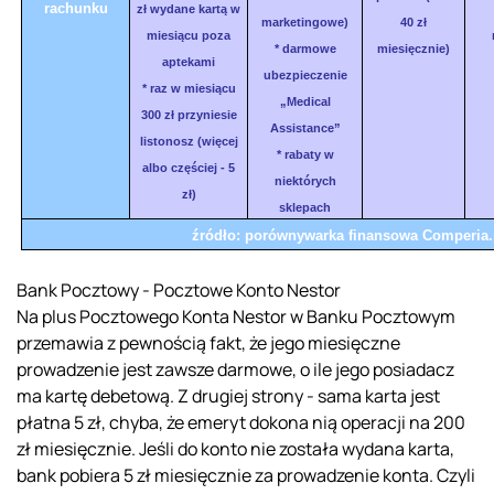
rachunku
zł wydane kartą w
marketingowe)
40 zł
miesiącu poza
* darmowe
miesięcznie)
aptekami
ubezpieczenie
* raz w miesiącu
„Medical
300 zł przyniesie
Assistance”
listonosz (więcej
* rabaty w
albo częściej - 5
niektórych
zł)
sklepach
źródło: porównywarka finansowa Comperia.
Bank Pocztowy - Pocztowe Konto Nestor
Na plus Pocztowego Konta Nestor w Banku Pocztowym
przemawia z pewnością fakt, że jego miesięczne
prowadzenie jest zawsze darmowe, o ile jego posiadacz
ma kartę debetową. Z drugiej strony - sama karta jest
płatna 5 zł, chyba, że emeryt dokona nią operacji na 200
zł miesięcznie. Jeśli do konto nie została wydana karta,
bank pobiera 5 zł miesięcznie za prowadzenie konta. Czyli