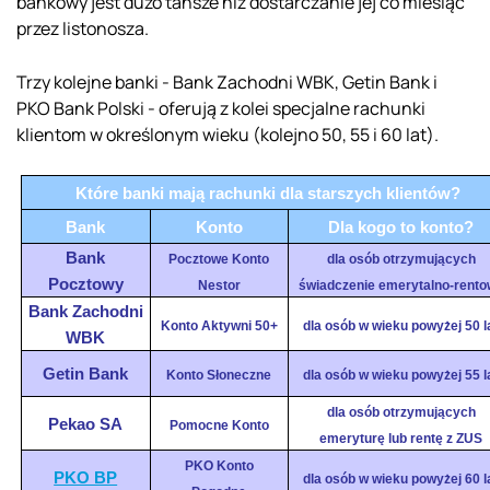
bankowy jest dużo tańsze niż dostarczanie jej co miesiąc
przez listonosza.
Trzy kolejne banki - Bank Zachodni WBK, Getin Bank i
PKO Bank Polski - oferują z kolei specjalne rachunki
klientom w określonym wieku (kolejno 50, 55 i 60 lat).
Które banki mają rachunki dla starszych klientów?
Bank
Konto
Dla kogo to konto?
Bank
Pocztowe Konto
dla osób otrzymujących
Pocztowy
Nestor
świadczenie emerytalno-rent
Bank Zachodni
Konto Aktywni 50+
dla osób w wieku powyżej 50 l
WBK
Getin Bank
Konto Słoneczne
dla osób w wieku powyżej 55 l
dla osób otrzymujących
Pekao SA
Pomocne Konto
emeryturę lub rentę z ZUS
PKO Konto
PKO BP
dla osób w wieku powyżej 60 l