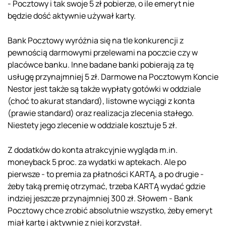
- Pocztowy i tak swoje 5 zł pobierze, o ile emeryt nie
będzie dość aktywnie używał karty.
Bank Pocztowy wyróżnia się na tle konkurencji z
pewnością darmowymi przelewami na poczcie czy w
placówce banku. Inne badane banki pobierają za tę
usługę przynajmniej 5 zł. Darmowe na Pocztowym Koncie
Nestor jest także są także wypłaty gotówki w oddziale
(choć to akurat standard), listowne wyciągi z konta
(prawie standard) oraz realizacja zlecenia stałego.
Niestety jego zlecenie w oddziale kosztuje 5 zł.
Z dodatków do konta atrakcyjnie wygląda m.in.
moneyback 5 proc. za wydatki w aptekach. Ale po
pierwsze - to premia za płatności KARTĄ, a po drugie -
żeby taką premię otrzymać, trzeba KARTĄ wydać gdzie
indziej jeszcze przynajmniej 300 zł. Słowem - Bank
Pocztowy chce zrobić absolutnie wszystko, żeby emeryt
miał kartę i aktywnie z niej korzystał.