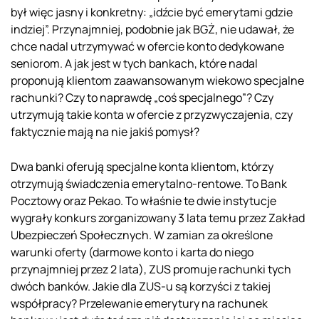
był więc jasny i konkretny: „idźcie być emerytami gdzie
indziej”. Przynajmniej, podobnie jak BGŻ, nie udawał, że
chce nadal utrzymywać w ofercie konto dedykowane
seniorom. A jak jest w tych bankach, które nadal
proponują klientom zaawansowanym wiekowo specjalne
rachunki? Czy to naprawdę „coś specjalnego”? Czy
utrzymują takie konta w ofercie z przyzwyczajenia, czy
faktycznie mają na nie jakiś pomysł?
Dwa banki oferują specjalne konta klientom, którzy
otrzymują świadczenia emerytalno-rentowe. To Bank
Pocztowy oraz Pekao. To właśnie te dwie instytucje
wygrały konkurs zorganizowany 3 lata temu przez Zakład
Ubezpieczeń Społecznych. W zamian za określone
warunki oferty (darmowe konto i karta do niego
przynajmniej przez 2 lata), ZUS promuje rachunki tych
dwóch banków. Jakie dla ZUS-u są korzyści z takiej
współpracy? Przelewanie emerytury na rachunek