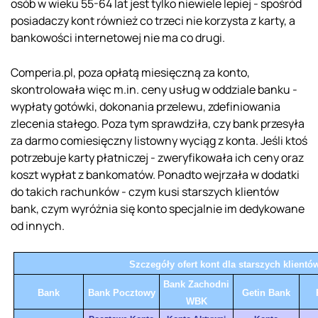
osób w wieku 55-64 lat jest tylko niewiele lepiej - spośród
posiadaczy kont również co trzeci nie korzysta z karty, a
bankowości internetowej nie ma co drugi.
Comperia.pl, poza opłatą miesięczną za konto,
skontrolowała więc m.in. ceny usług w oddziale banku -
wypłaty gotówki, dokonania przelewu, zdefiniowania
zlecenia stałego. Poza tym sprawdziła, czy bank przesyła
za darmo comiesięczny listowny wyciąg z konta. Jeśli ktoś
potrzebuje karty płatniczej - zweryfikowała ich ceny oraz
koszt wypłat z bankomatów. Ponadto wejrzała w dodatki
do takich rachunków - czym kusi starszych klientów
bank, czym wyróżnia się konto specjalnie im dedykowane
od innych.
Szczegóły ofert kont dla starszych klientó
Bank Zachodni
Bank
Bank Pocztowy
Getin Bank
WBK