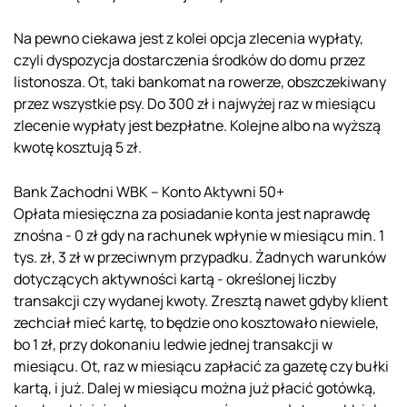
Na pewno ciekawa jest z kolei opcja zlecenia wypłaty,
czyli dyspozycja dostarczenia środków do domu przez
listonosza. Ot, taki bankomat na rowerze, obszczekiwany
przez wszystkie psy. Do 300 zł i najwyżej raz w miesiącu
zlecenie wypłaty jest bezpłatne. Kolejne albo na wyższą
kwotę kosztują 5 zł.
Bank Zachodni WBK – Konto Aktywni 50+
Opłata miesięczna za posiadanie konta jest naprawdę
znośna - 0 zł gdy na rachunek wpłynie w miesiącu min. 1
tys. zł, 3 zł w przeciwnym przypadku. Żadnych warunków
dotyczących aktywności kartą - określonej liczby
transakcji czy wydanej kwoty. Zresztą nawet gdyby klient
zechciał mieć kartę, to będzie ono kosztowało niewiele,
bo 1 zł, przy dokonaniu ledwie jednej transakcji w
miesiącu. Ot, raz w miesiącu zapłacić za gazetę czy bułki
kartą, i już. Dalej w miesiącu można już płacić gotówką,