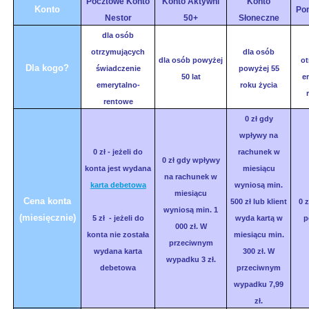
Pocztowe Konto
Konto Aktywni
Konto
Konto
Po
Nestor
50+
Słoneczne
dla osób
otrzymujących
dla osób
dla osób powyżej
ot
Dla kogo?
świadczenie
powyżej 55
50 lat
e
emerytalno-
roku życia
rentowe
0 zł gdy
wpływy na
0 zł - jeżeli do
rachunek w
0 zł gdy wpływy
konta jest wydana
miesiącu
na rachunek w
karta debetowa
wyniosą min.
miesiącu
Cena konta
500 zł lub klient
0 z
wyniosą min. 1
(miesięcznie)
5 zł - jeżeli do
wyda kartą w
p
000 zł. W
konta nie została
miesiącu min.
przeciwnym
wydana karta
300 zł. W
wypadku 3 zł.
debetowa
przeciwnym
wypadku 7,99
zł.