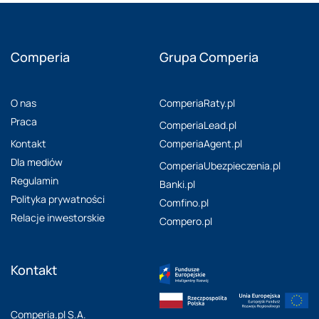
Comperia
Grupa Comperia
O nas
ComperiaRaty.pl
Praca
ComperiaLead.pl
Kontakt
ComperiaAgent.pl
Dla mediów
ComperiaUbezpieczenia.pl
Regulamin
Banki.pl
Polityka prywatności
Comfino.pl
Relacje inwestorskie
Compero.pl
Kontakt
O Programie Dotacji
Comperia.pl S.A.