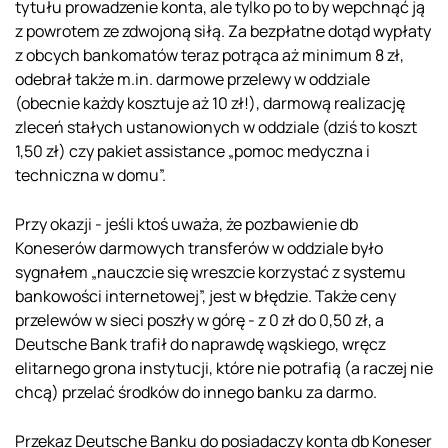
tytułu prowadzenie konta, ale tylko po to by wepchnąć ją
z powrotem ze zdwojoną siłą. Za bezpłatne dotąd wypłaty
z obcych bankomatów teraz potrąca aż minimum 8 zł,
odebrał także m.in. darmowe przelewy w oddziale
(obecnie każdy kosztuje aż 10 zł!), darmową realizację
zleceń stałych ustanowionych w oddziale (dziś to koszt
1,50 zł) czy pakiet assistance „pomoc medyczna i
techniczna w domu”.
Przy okazji - jeśli ktoś uważa, że pozbawienie db
Koneserów darmowych transferów w oddziale było
sygnałem „nauczcie się wreszcie korzystać z systemu
bankowości internetowej”, jest w błędzie. Także ceny
przelewów w sieci poszły w górę - z 0 zł do 0,50 zł, a
Deutsche Bank trafił do naprawdę wąskiego, wręcz
elitarnego grona instytucji, które nie potrafią (a raczej nie
chcą) przelać środków do innego banku za darmo.
Przekaz Deutsche Banku do posiadaczy konta db Koneser