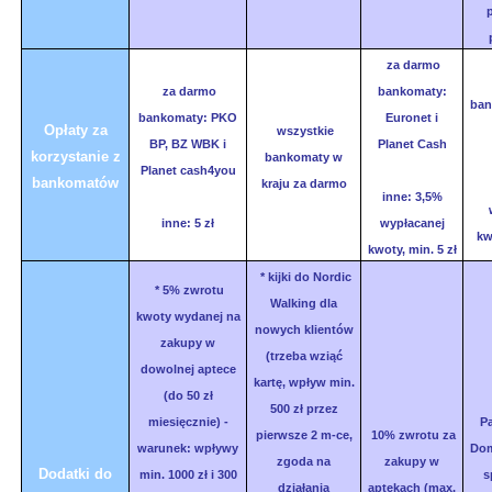
za darmo
za darmo
bankomaty:
ban
bankomaty: PKO
Euronet i
Opłaty za
wszystkie
BP, BZ WBK i
Planet Cash
korzystanie z
bankomaty w
Planet cash4you
bankomatów
kraju za darmo
inne: 3,5%
inne: 5 zł
wypłacanej
kw
kwoty, min. 5 zł
* kijki do Nordic
* 5% zwrotu
Walking dla
kwoty wydanej na
nowych klientów
zakupy w
(trzeba wziąć
dowolnej aptece
kartę, wpływ min.
(do 50 zł
500 zł przez
miesięcznie) -
Pa
pierwsze 2 m-ce,
10% zwrotu za
warunek: wpływy
Dom
zgoda na
zakupy w
Dodatki do
min. 1000 zł i 300
s
działania
aptekach (max.