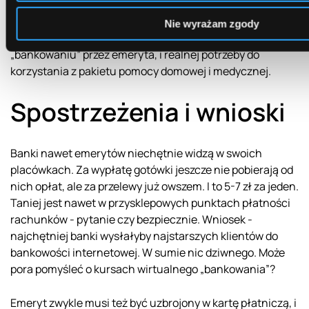
oddziale, zlecenia stałe, nie traci także darmowych
bankomatów. Nie ma tylko pakietu Senior Assistance
Nie wyrażam zgody
opisanego powyżej. Cóż, wszystko zależy od aktywności w
„bankowaniu” przez emeryta, i realnej potrzeby do
korzystania z pakietu pomocy domowej i medycznej.
Spostrzeżenia i wnioski
Banki nawet emerytów niechętnie widzą w swoich
placówkach. Za wypłatę gotówki jeszcze nie pobierają od
nich opłat, ale za przelewy już owszem. I to 5-7 zł za jeden.
Taniej jest nawet w przysklepowych punktach płatności
rachunków - pytanie czy bezpiecznie. Wniosek -
najchętniej banki wysłałyby najstarszych klientów do
bankowości internetowej. W sumie nic dziwnego. Może
pora pomyśleć o kursach wirtualnego „bankowania”?
Emeryt zwykle musi też być uzbrojony w kartę płatniczą, i