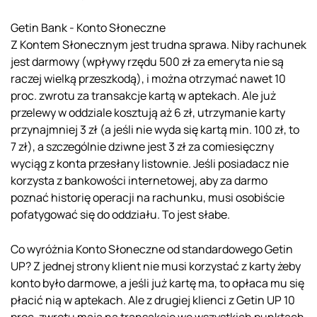
Getin Bank - Konto Słoneczne
Z Kontem Słonecznym jest trudna sprawa. Niby rachunek
jest darmowy (wpływy rzędu 500 zł za emeryta nie są
raczej wielką przeszkodą), i można otrzymać nawet 10
proc. zwrotu za transakcje kartą w aptekach. Ale już
przelewy w oddziale kosztują aż 6 zł, utrzymanie karty
przynajmniej 3 zł (a jeśli nie wyda się kartą min. 100 zł, to
7 zł), a szczególnie dziwne jest 3 zł za comiesięczny
wyciąg z konta przesłany listownie. Jeśli posiadacz nie
korzysta z bankowości internetowej, aby za darmo
poznać historię operacji na rachunku, musi osobiście
pofatygować się do oddziału. To jest słabe.
Co wyróżnia Konto Słoneczne od standardowego Getin
UP? Z jednej strony klient nie musi korzystać z karty żeby
konto było darmowe, a jeśli już kartę ma, to opłaca mu się
płacić nią w aptekach. Ale z drugiej klienci z Getin UP 10
proc. zwrotu mają na transakcje we wszystkich punktach