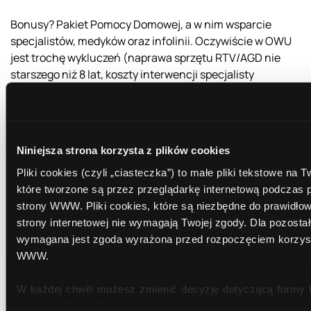
Bonusy? Pakiet Pomocy Domowej, a w nim wsparcie
specjalistów, medyków oraz infolinii. Oczywiście w OWU
jest trochę wykluczeń (naprawa sprzętu RTV/AGD nie
starszego niż 8 lat, koszty interwencji specjalisty
pokrywane do pewnej kwoty, ubezpieczony pokrywa
koszty materiałów i części zamiennych z własnej
kieszeni), ale wszystko rekompensuje infolinia służąca
radą m.in. w kwestii pielęgnacji roślin, zakładania oczek
Niniejsza strona korzysta z plików cookies
wodnych, oraz nawozów i ich zastosowania.
Pliki cookies (czyli „ciasteczka”) to małe pliki tekstowe na
które tworzone są przez przeglądarkę internetową podczas 
W Pekao nasz modelowy emeryt raczej nic tańszego i
strony WWW. Pliki cookies, które są niezbędne do prawidło
atrakcyjniejszego nie znajdzie.
strony internetowej nie wymagają Twojej zgody. Dla pozosta
wymagana jest zgoda wyrażona przed rozpoczęciem korzyst
PKO BP - PKO Konto Pogodne
WWW.
PKO Konto Pogodne na tle konkurencji wypada najsłabiej
pod kątem cenowym. Co miesiąc kosztuje 5,90 zł lub 11 zł
W każdej chwili możesz zmienić decyzję dotyczącą formy k
- mniej jeśli klient posiada kartę. Ale ta i tak kosztuje co
cookies. Więcej:
Polityka prywatności
.
miesiąc 4,50 zł, więc rachunek wychodzi mniej więcej na