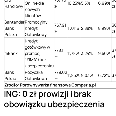
Citi
757,75
36
Online dla
10,23%
5,5%
6,99%
Handlowy
zł
zł
nowych
klientów
Santander
Promocyjny
767,91
3
Bank
Kredyt
11,01%
2,88%
8,99%
zł
zł
Polska
Gotówkowy
Kredyt
gotówkowy w
778,11
37
mBank
promocji
11,78%
3,24%
9,50%
zł
zł
"ZIMA" (bez
ubezpieczenia)
Bank
Pożyczka
779,02
11,85%
9,03%
6,72%
37
Pekao
Gotówkowa
zł
Źródło: Porównywarka finansowa Comperia.pl
ING: 0 zł prowizji i brak
obowiązku ubezpieczenia