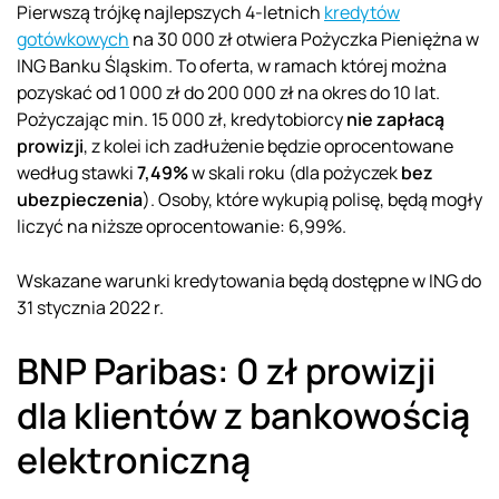
Pierwszą trójkę najlepszych 4-letnich
kredytów
gotówkowych
na 30 000 zł otwiera Pożyczka Pieniężna w
ING Banku Śląskim. To oferta, w ramach której można
pozyskać od 1 000 zł do 200 000 zł na okres do 10 lat.
Pożyczając min. 15 000 zł, kredytobiorcy
nie zapłacą
prowizji
, z kolei ich zadłużenie będzie oprocentowane
według stawki
7,49
%
w skali roku (dla pożyczek
bez
ubezpieczenia
). Osoby, które wykupią polisę, będą mogły
liczyć na niższe oprocentowanie: 6,99%.
Wskazane warunki kredytowania będą dostępne w ING do
31 stycznia 2022 r.
BNP Paribas: 0 zł prowizji
dla klientów z bankowością
elektroniczną