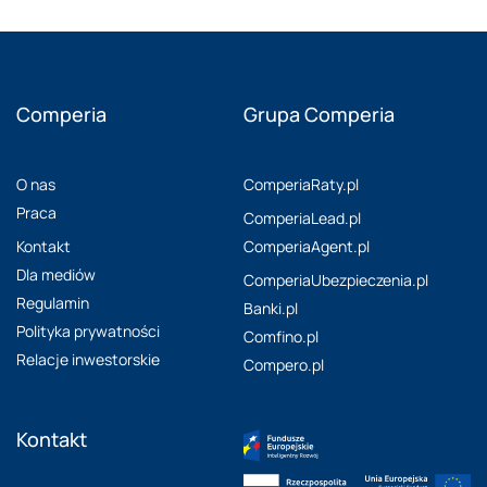
Comperia
Grupa Comperia
O nas
ComperiaRaty.pl
Praca
ComperiaLead.pl
Kontakt
ComperiaAgent.pl
Dla mediów
ComperiaUbezpieczenia.pl
Regulamin
Banki.pl
Polityka prywatności
Comfino.pl
Relacje inwestorskie
Compero.pl
Kontakt
O Programie Dotacji