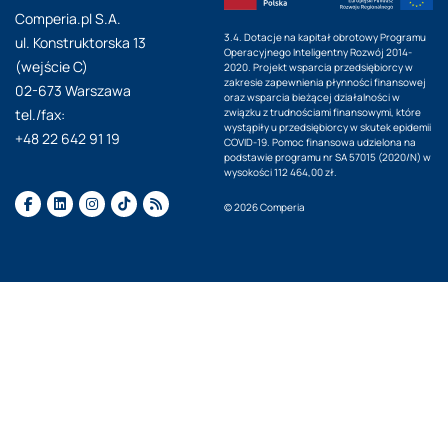
Comperia.pl S.A.
3.4. Dotacje na kapitał obrotowy Programu
ul. Konstruktorska 13
Operacyjnego Inteligentny Rozwój 2014-
(wejście C)
2020. Projekt wsparcia przedsiębiorcy w
zakresie zapewnienia płynności finansowej
02-673 Warszawa
oraz wsparcia bieżącej działalności w
tel./fax:
związku z trudnościami finansowymi, które
wystąpiły u przedsiębiorcy w skutek epidemii
+48 22 642 91 19
COVID-19. Pomoc finansowa udzielona na
podstawie programu nr SA 57015 (2020/N) w
wysokości 112 464,00 zł.
© 2026 Comperia