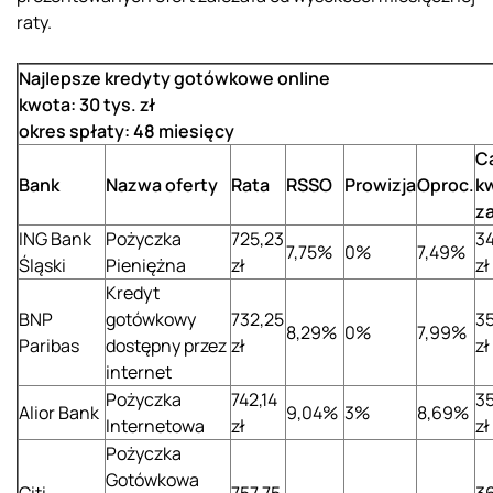
raty.
Najlepsze kredyty gotówkowe online
kwota: 30 tys. zł
okres spłaty: 48 miesięcy
C
Bank
Nazwa oferty
Rata
RSSO
Prowizja
Oproc.
k
z
ING Bank
Pożyczka
725,23
34
7,75%
0%
7,49%
Śląski
Pieniężna
zł
zł
Kredyt
BNP
gotówkowy
732,25
35
8,29%
0%
7,99%
Paribas
dostępny przez
zł
zł
internet
Pożyczka
742,14
35
Alior Bank
9,04%
3%
8,69%
Internetowa
zł
zł
Pożyczka
Gotówkowa