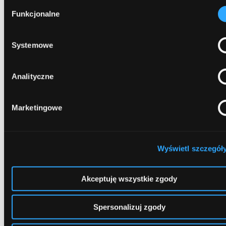
korzystania z plików cookies. Więcej:
Polityka prywatności
Wybór
Funkcjonalne
Najnowsze artykuły
zgody
Systemowe
Jak bezpiecznie płacić kartą i telefonem za
granicą? Poradnik dla podróżnych
Analityczne
Zgubiłeś portfel lub telefon na wakacjach?
Sprawdź, co zrobić
Marketingowe
Limit w koncie. Wygodne wsparcie czy
kosztowna pułapka?
Wyświetl szczegół
Bezpieczna bankowość internetowa. Jak chronić
swoje pieniądze i dane?
Akceptuję wszystkie zgody
EKUZ bez tajemnic. Co to jest? I dlaczego warto
Spersonalizuj zgody
mieć ją przed wakacjami?