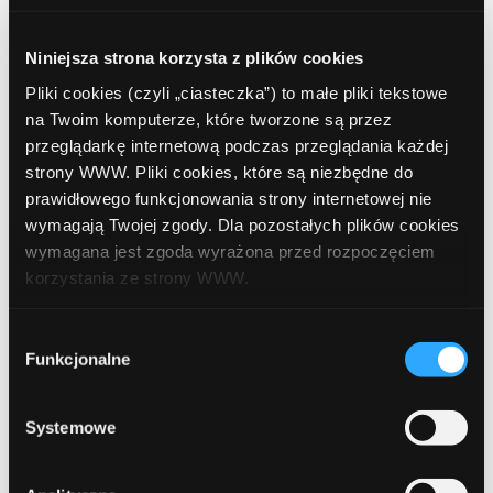
Zgubiłeś portfel lub telefon na wakacjach?
Sprawdź, co zrobić
Niniejsza strona korzysta z plików cookies
Limit w koncie. Wygodne wsparcie czy
Pliki cookies (czyli „ciasteczka”) to małe pliki tekstowe
kosztowna pułapka?
na Twoim komputerze, które tworzone są przez
przeglądarkę internetową podczas przeglądania każdej
Bezpieczna bankowość internetowa. Jak chronić
strony WWW. Pliki cookies, które są niezbędne do
swoje pieniądze i dane?
prawidłowego funkcjonowania strony internetowej nie
wymagają Twojej zgody. Dla pozostałych plików cookies
EKUZ bez tajemnic. Co to jest? I dlaczego warto
wymagana jest zgoda wyrażona przed rozpoczęciem
mieć ją przed wakacjami?
korzystania ze strony WWW.
W każdej chwili możesz zmienić decyzję dotyczącą
Wybór
formy korzystania z plików cookies. Więcej:
Polityka
Funkcjonalne
zgody
prywatności
.
Najnowsze
wiadomości
Systemowe
Podróżuj z głową. Najlepsze oferty banków dla