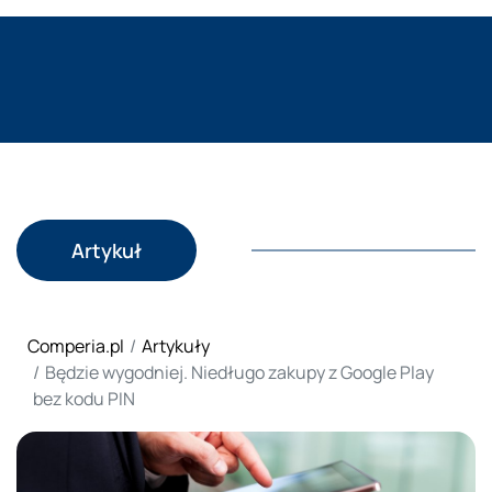
Artykuł
Comperia.pl
Artykuły
Będzie wygodniej. Niedługo zakupy z Google Play
bez kodu PIN