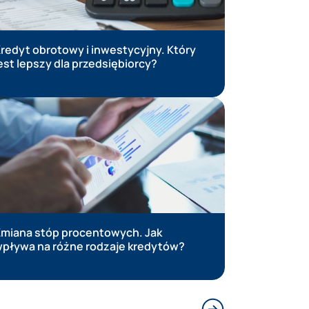
redyt obrotowy i inwestycyjny. Który
Czy refi
est lepszy dla przedsiębiorcy?
Poradnik
miana stóp procentowych. Jak
Przegląd
pływa na różne rodzaje kredytów?
kont fir
Następny slajd