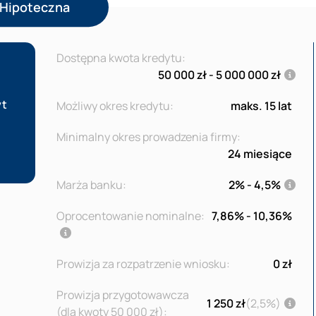
 Hipoteczna
Dostępna kwota kredytu:
50 000 zł - 5 000 000 zł
yt
Możliwy okres kredytu:
maks. 15 lat
Minimalny okres prowadzenia firmy:
24 miesiące
Marża banku:
2% - 4,5%
Oprocentowanie nominalne:
7,86% - 10,36%
Prowizja za rozpatrzenie wniosku:
0 zł
Prowizja przygotowawcza
1 250 zł
(2,5%)
(dla kwoty 50 000 zł):