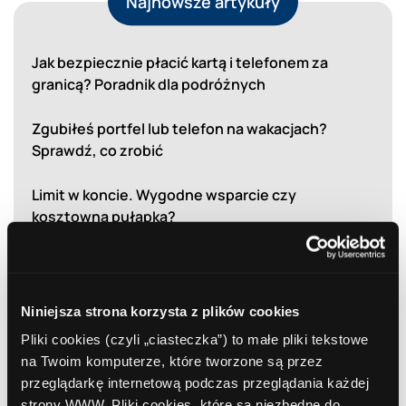
Najnowsze artykuły
Jak bezpiecznie płacić kartą i telefonem za
granicą? Poradnik dla podróżnych
Zgubiłeś portfel lub telefon na wakacjach?
Sprawdź, co zrobić
Limit w koncie. Wygodne wsparcie czy
kosztowna pułapka?
Bezpieczna bankowość internetowa. Jak chronić
swoje pieniądze i dane?
Niniejsza strona korzysta z plików cookies
EKUZ bez tajemnic. Co to jest? I dlaczego warto
Pliki cookies (czyli „ciasteczka”) to małe pliki tekstowe
mieć ją przed wakacjami?
na Twoim komputerze, które tworzone są przez
przeglądarkę internetową podczas przeglądania każdej
strony WWW. Pliki cookies, które są niezbędne do