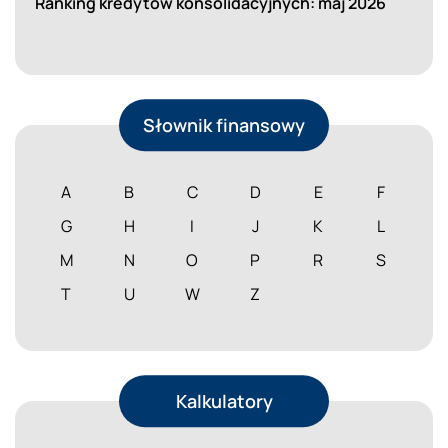
Ranking kredytów konsolidacyjnych: maj 2026
Słownik finansowy
A
B
C
D
E
F
G
H
I
J
K
L
M
N
O
P
R
S
T
U
W
Z
Kalkulatory