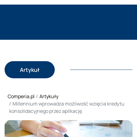
Artykuł
Comperia.pl
Artykuły
Millennium wprowadza możliwość wzięcia kredytu
konsolidacyjnego przez aplikację