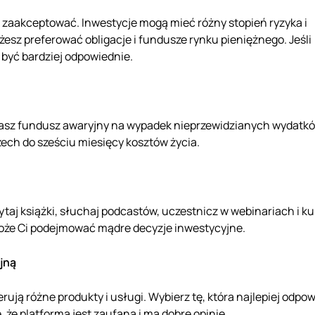
ie zaakceptować. Inwestycje mogą mieć różny stopień ryzyka i
żesz preferować obligacje i fundusze rynku pieniężnego. Jeśli
 być bardziej odpowiednie.
masz fundusz awaryjny na wypadek nieprzewidzianych wydatkó
ech do sześciu miesięcy kosztów życia.
taj książki, słuchaj podcastów, uczestnicz w webinariach i k
może Ci podejmować mądre decyzje inwestycyjne.
jną
erują różne produkty i usługi. Wybierz tę, która najlepiej odpo
 że platforma jest zaufana i ma dobre opinie.