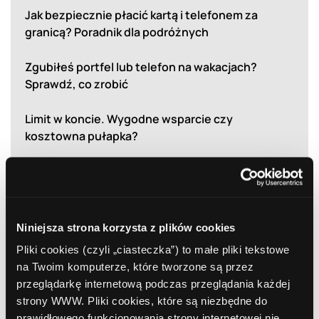
Jak bezpiecznie płacić kartą i telefonem za
granicą? Poradnik dla podróżnych
Zgubiłeś portfel lub telefon na wakacjach?
Sprawdź, co zrobić
Limit w koncie. Wygodne wsparcie czy
kosztowna pułapka?
Bezpieczna bankowość internetowa. Jak chronić
swoje pieniądze i dane?
EKUZ bez tajemnic. Co to jest? I dlaczego warto
Niniejsza strona korzysta z plików cookies
mieć ją przed wakacjami?
Pliki cookies (czyli „ciasteczka”) to małe pliki tekstowe
na Twoim komputerze, które tworzone są przez
przeglądarkę internetową podczas przeglądania każdej
strony WWW. Pliki cookies, które są niezbędne do
prawidłowego funkcjonowania strony internetowej nie