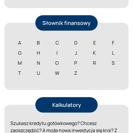
Słownik finansowy
A
B
C
D
E
F
G
H
I
J
K
L
M
N
O
P
R
S
T
U
W
Z
Kalkulatory
Szukasz kredytu gotówkowego? Chcesz
zaoszczędzić? A może nowa inwestycja się kroi? Z