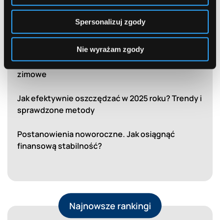
Podróżuj z głową. Najlepsze oferty banków dla
urlopowiczów.
Spersonalizuj zgody
10 błędów, których należy unikać w nowym roku
Nie wyrażam zgody
Ubezpieczenie turystyczne. Niezbędnik na ferie
zimowe
Jak efektywnie oszczędzać w 2025 roku? Trendy i
sprawdzone metody
Postanowienia noworoczne. Jak osiągnąć
finansową stabilność?
Najnowsze rankingi