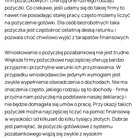
firm pożyczkowych. Oferują one różnego rodzaju
pożyczki. Co ciekawe, jeśli udamy się do takiej firmy to
nawet nie posiadając stałej pracy, często możemy liczyć
na pożyczenie gotówki. Dla osób bezrobotnych taka
pożyczka jest częstokroć ostatnią deską ratunku i
pozwala choć chwilowo wyjść z tarapatów finansowych.
Wnioskowanie o pożyczkę pozabankową nie jest trudne.
Większe firmy pożyczkowe najczęściej oferują bardzo
przyjazne i przychylne warunki ich przyznawania. W
przypadku wnioskodawców jedynym wymogiem jest
zwykle wypełnienie oświadczenia o dochodach. Nie ma
znaczenia często, jakiego rodzaju są to dochody - firma
przyzna nam pożyczkę na podstawie naszej deklaracji i
nie będzie domagała się umów o pracę. Przy okazji takich
pożyczek można najczęściej liczyć na pomoc finansową
w wysokości od kilkuset do kilku tysięcy złotych. Dobrze
jest pamiętać, że pożyczki gotówkowe z systemu
pozabankowego wiążą się zwykle z wysokim