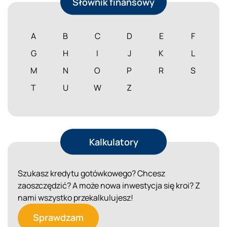
Słownik finansowy
A
B
C
D
E
F
G
H
I
J
K
L
M
N
O
P
R
S
T
U
W
Z
Kalkulatory
Szukasz kredytu gotówkowego? Chcesz
zaoszczędzić? A może nowa inwestycja się kroi? Z
nami wszystko przekalkulujesz!
Sprawdzam