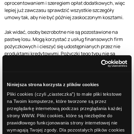
oprocentowaniem i szeregiem opłat dodatkowych, więc
lepiej już zawczasu sprawdzić wszystkie szczegóły
umowy tak, aby nie być później zaskoczonym kosztami.
Jak widać, osoby bezrobotne nie są pozostawione na
pastwę losu. Mogą korzystać z usług finansowych firm
pożyczkowych i cieszyć się udostępnianych przez nie
produktami kredytowymi. Pożyczki tego typu nie są
jednak rozwiązaniem długoterminowym problemów osób
bezrobotnych. Co najwyżej mogą pomóc uporać się z
chwilowymi trudnościami pieniężnymi.
Niniejsza strona korzysta z plików cookies
Pliki cookies (czyli „ciasteczka”) to małe pliki tekstowe
Najnowsze artykuły
na Twoim komputerze, które tworzone są przez
przeglądarkę internetową podczas przeglądania każdej
strony WWW. Pliki cookies, które są niezbędne do
Jak bezpiecznie płacić kartą i telefonem za
prawidłowego funkcjonowania strony internetowej nie
granicą? Poradnik dla podróżnych
wymagają Twojej zgody. Dla pozostałych plików cookies