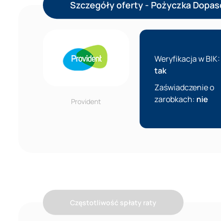
Szczegóły oferty - Pożyczka Dopa
Weryfikacja w BIK:
tak
Zaświadczenie o
zarobkach:
nie
Provident
Częstotliwość spłaty raty