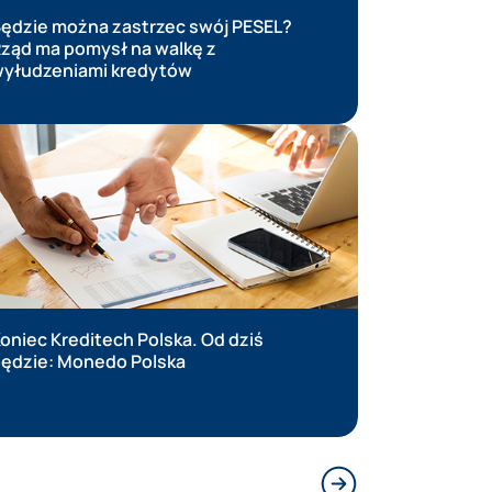
ędzie można zastrzec swój PESEL?
Nie prze
ząd ma pomysł na walkę z
alertów B
yłudzeniami kredytów
oniec Kreditech Polska. Od dziś
Comperia
ędzie: Monedo Polska
narzędzia
Zobacz, 
zyski
Następny slajd