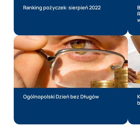
Ranking pożyczek: sierpień 2022
B
R
w
Ogólnopolski Dzień bez Długów
K
b