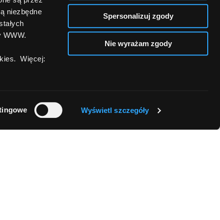
są niezbędne
Spersonalizuj zgody
stałych
ny WWW.
Nie wyrażam zgody
ies. Więcej:
tingowe
Wyświetl szczegóły
 Comperia
Kontakt
Comperia.pl S.A.
Raty.pl