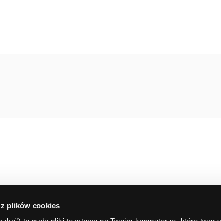
Reklama
 z plików cookies
teczka”) to małe pliki tekstowe na Twoim komputerze, które twor