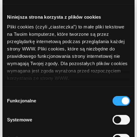
Jako konsument masz prawo do rezygnacji z kredytu
Niniejsza strona korzysta z plików cookies
konsumenckiego (a takim jest również chwilówka czy
Pliki cookies (czyli „ciasteczka”) to małe pliki tekstowe
pozabankowa pożyczka ratalna) w ciągu 14 dni od
na Twoim komputerze, które tworzone są przez
zawarcia umowy. Mało tego – każda umowa musi
przeglądarkę internetową podczas przeglądania każdej
zawierać dołączony blankiet oświadczenia o odstąpieniu.
strony WWW. Pliki cookies, które są niezbędne do
Jeśli proponowana tobie umowa nie zawiera tego
prawidłowego funkcjonowania strony internetowej nie
dokumentu lub pożyczkodawca twierdzi, że prawo
wymagają Twojej zgody. Dla pozostałych plików cookies
rezygnacji tobie nie przysługuje, nie korzystaj z jego
wymagana jest zgoda wyrażona przed rozpoczęciem
usług.
korzystania ze strony WWW.
W każdej chwili możesz zmienić decyzję dotyczącą
Wybór
Najnowsze artykuły
formy korzystania z plików cookies. Więcej:
Polityka
Funkcjonalne
zgody
prywatności
.
Jak bezpiecznie płacić kartą i telefonem za
Systemowe
granicą? Poradnik dla podróżnych