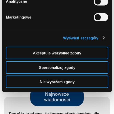
Analityczne
Zgubiłeś portfel lub telefon na wakacjach?
Sprawdź, co zrobić
Marketingowe
Limit w koncie. Wygodne wsparcie czy
kosztowna pułapka?
Wyświetl szczegóły
Bezpieczna bankowość internetowa. Jak chronić
swoje pieniądze i dane?
Akceptuję wszystkie zgody
EKUZ bez tajemnic. Co to jest? I dlaczego warto
mieć ją przed wakacjami?
Spersonalizuj zgody
Nie wyrażam zgody
Najnowsze
wiadomości
Podróżuj z głową. Najlepsze oferty banków dla