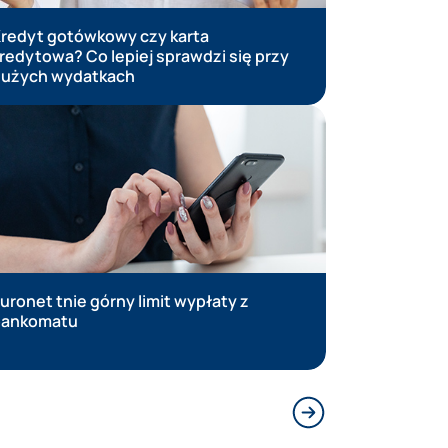
redyt gotówkowy czy karta
Ranking k
redytowa? Co lepiej sprawdzi się przy
użych wydatkach
uronet tnie górny limit wypłaty z
Brexit a 
bankomatu
Następny slajd