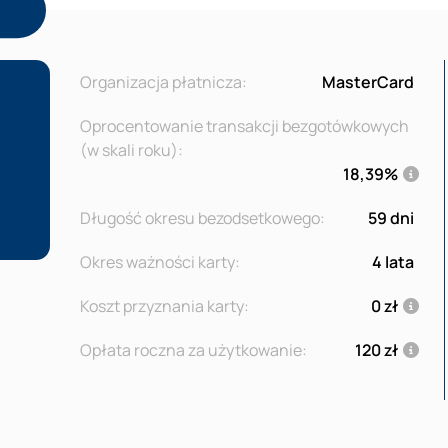
Organizacja płatnicza:
MasterCard
Oprocentowanie transakcji bezgotówkowych
(w skali roku):
18,39%
Długość okresu bezodsetkowego:
59 dni
Okres ważności karty:
4 lata
Koszt przyznania karty:
0 zł
Opłata roczna za użytkowanie:
120 zł