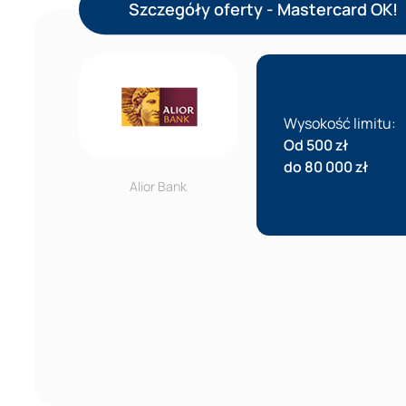
Szczegóły oferty - Mastercard OK!
Wysokość limitu:
Od 500 zł
do 80 000 zł
Alior Bank