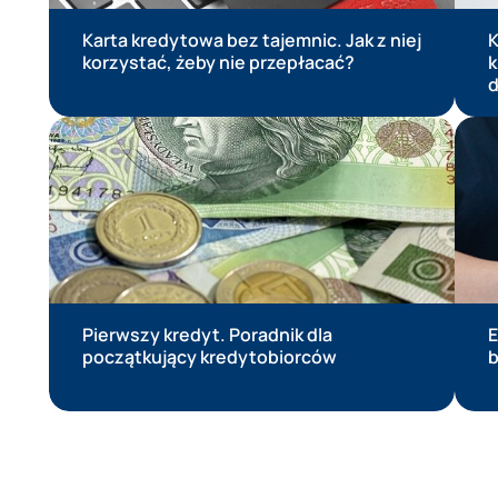
Karta kredytowa bez tajemnic. Jak z niej
K
korzystać, żeby nie przepłacać?
k
d
Pierwszy kredyt. Poradnik dla
E
początkujący kredytobiorców