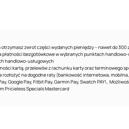
 otrzymasz zwrot części wydanych pieniędzy – nawet do 300 zł
ie za płatności bezgotówkowe w wybranych punktach handlow
ach handlowo-usługowych
tności kartą, przelewów z rachunku karty oraz terminowego sp
 rozłożyć na dogodne raty (bankowość internetowa, mobilna, t
y, Google Pay, Fitbit Pay, Garmin Pay, Swatch PAY!,. Możliwoś
m Pricieless Specials Mastercard