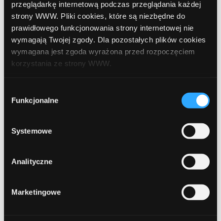
przeglądarkę internetową podczas przeglądania każdej
strony WWW. Pliki cookies, które są niezbędne do
prawidłowego funkcjonowania strony internetowej nie
wymagają Twojej zgody. Dla pozostałych plików cookies
Skorzystaj z wiedzy naszych
wymagana jest zgoda wyrażona przed rozpoczęciem
ekspertów
korzystania ze strony WWW.
W każdej chwili możesz zmienić decyzję dotyczącą
Wybór
Ponad 10 lat doświadczenia naszego
formy korzystania z plików cookies. Więcej:
Polityka
Funkcjonalne
zgody
prywatności
.
zespołu w analizie rynku finansów
Systemowe
Prezentacja wiedzy ekspertów
Analityczne
Marketingowe